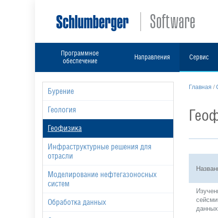
Программное
Направления
Сервис
обеспечение
Главная
/
Бурение
Геология
Гео
Геофизика
Инфраструктурные решения для
отрасли
Назван
Моделирование нефтегазоносных
систем
Изучен
сейсми
Обработка данных
данных