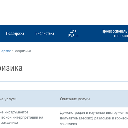
Для
Профессиональн
Поддержка
Библиотека
ВУЗов
специал
Сервис
/
Геофизика
физика
ие услуги
Описание услуги
ие инструментов
Демонстрация и изучение инструменто
ческой интерпретации на
полуавтоматеских) разломов и горизо
 заказчика
заказчика.