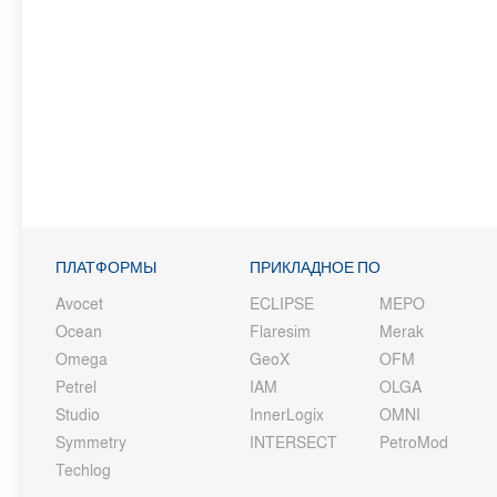
ПЛАТФОРМЫ
ПРИКЛАДНОЕ ПО
Avocet
ECLIPSE
MEPO
Ocean
Flaresim
Merak
Omega
GeoX
OFM
Petrel
IAM
OLGA
Studio
InnerLogix
OMNI
Symmetry
INTERSECT
PetroMod
Techlog