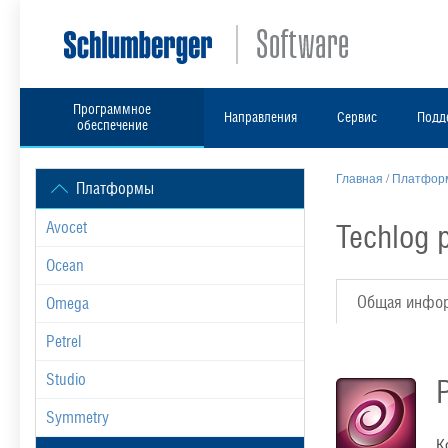
Программное
Направления
Сервис
Подд
обеспечение
Главная
/
Платформ
Платформы
Techlog
Avocet
Ocean
Общая инфо
Omega
Petrel
Studio
Symmetry
К