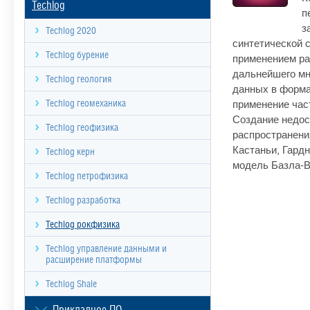
Techlog
п
з
Techlog 2020
синтетической 
Techlog бурение
применением ра
дальнейшего мн
Techlog геология
данных в форма
применение час
Techlog геомеханика
Создание недос
Techlog геофизика
распространени
Кастаньи, Гардн
Techlog керн
модель Базла-В
Techlog петрофизика
Techlog разработка
Techlog рокфизика
Techlog управление данными и
расширение платформы
Techlog Shale
Прикладное ПО