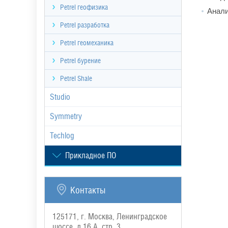
Petrel геофизика
Анали
Petrel разработка
Petrel геомеханика
Petrel бурение
Petrel Shale
Studio
Symmetry
Techlog
Прикладное ПО
Контакты
125171, г. Москва, Ленинградское
шоссе, д.16 А, стр. 3