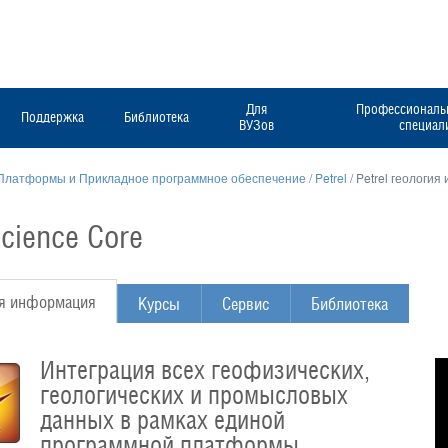
Для
Профессиональн
Поддержка
Библиотека
ВУЗов
специал
Платформы и Прикладное программное обеспечение
/
Petrel
/
Petrel геология
cience Core
я информация
Курсы
Сервис
Библиотека
Интеграция всех геофизических,
геологических и промысловых
данных в рамках единой
программной платформы