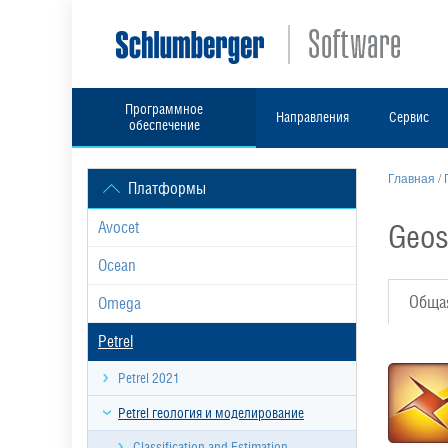
Программное
Направления
Сервис
обеспечение
Главная
/
Платформы
Geos
Avocet
Ocean
Обща
Omega
Petrel
Petrel 2021
Petrel геология и моделирование
Classification and Estimation