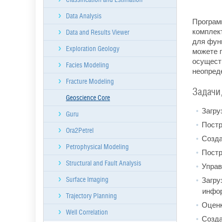
Data Analysis
Программ
комплект
Data and Results Viewer
для фун
Exploration Geology
можете 
осущест
Facies Modeling
неопреде
Fracture Modeling
Задачи
Geoscience Core
Загру
Guru
Постр
Ora2Petrel
Созда
Petrophysical Modeling
Постр
Structural and Fault Analysis
Управ
Загру
Surface Imaging
инфо
Trajectory Planning
Оценк
Well Correlation
Созда