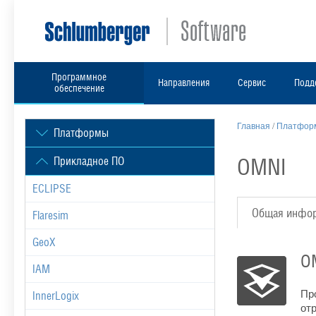
Программное
Направления
Сервис
Подд
обеспечение
Главная
/
Платформ
Платформы
OMNI
Прикладное ПО
ECLIPSE
Общая инфо
Flaresim
GeoX
O
IAM
Пр
InnerLogix
от