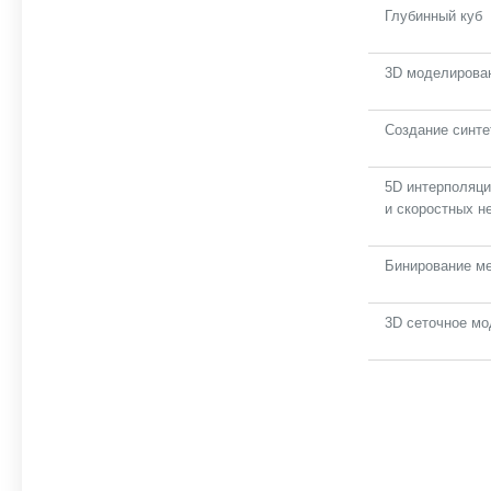
Глубинный куб
3D моделирован
Создание синт
5D интерполяци
и скоростных н
Бинирование м
3D сеточное м