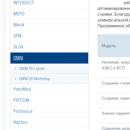
ра
INTERSECT
оптимизированн
съемки. Благод
MEPO
универсальной 
Merak
Программное об
OFM
Модуль
OLGA
OMNI
Наземная, морс
(OBC) и ВСП
OMNI 3D Layout
OMNI 3D Workshop
Создание съемк
PetroMod
Создание скрип
PIPESIM
ProSource
Анализ парамет
RigHour
Сравнение диза