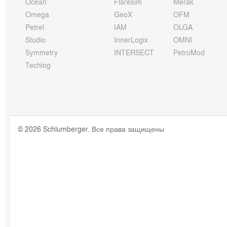
Ocean
Flaresim
Merak
Omega
GeoX
OFM
Petrel
IAM
OLGA
Studio
InnerLogix
OMNI
Symmetry
INTERSECT
PetroMod
Techlog
© 2026 Schlumberger. Все права защищены