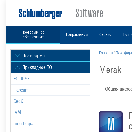
Программное
Направления
Сервис
Подд
обеспечение
Главная
/
Платформ
Платформы
Merak
Прикладное ПО
ECLIPSE
Общая инфо
Flaresim
GeoX
IAM
InnerLogix