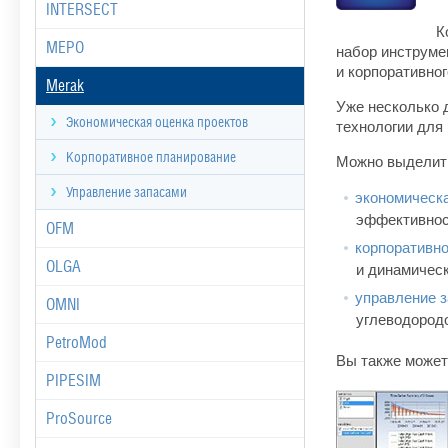
INTERSECT
К
MEPO
набор инструме
и корпоративно
Merak
Уже несколько 
Экономическая оценка проектов
технологии для
Корпоративное планирование
Можно выделить
Управление запасами
экономическа
эффективнос
OFM
корпоративн
OLGA
и динамическ
управление 
OMNI
углеводород
PetroMod
Вы также может
PIPESIM
ProSource