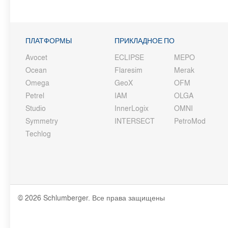
ПЛАТФОРМЫ
ПРИКЛАДНОЕ ПО
Avocet
ECLIPSE
MEPO
Ocean
Flaresim
Merak
Omega
GeoX
OFM
Petrel
IAM
OLGA
Studio
InnerLogix
OMNI
Symmetry
INTERSECT
PetroMod
Techlog
© 2026 Schlumberger. Все права защищены