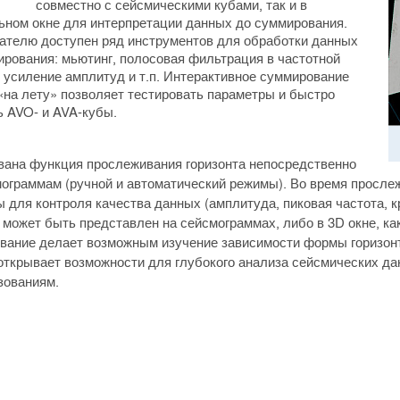
совместно с сейсмическими кубами, так и в
ьном окне для интерпретации данных до суммирования.
ателю доступен ряд инструментов для обработки данных
ирования: мьютинг, полосовая фильтрация в частотной
, усиление амплитуд и т.п. Интерактивное суммирование
«на лету» позволяет тестировать параметры и быстро
ь AVO- и AVA-кубы.
вана функция прослеживания горизонта непосредственно
мограммам (ручной и автоматический режимы). Во время просле
 для контроля качества данных (амплитуда, пиковая частота, к
 может быть представлен на сейсмограммах, либо в 3D окне, ка
вание делает возможным изучение зависимости формы горизонта
открывает возможности для глубокого анализа сейсмических да
зованиям.