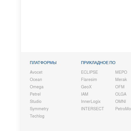
ПЛАТФОРМЫ
ПРИКЛАДНОЕ ПО
Avocet
ECLIPSE
MEPO
Ocean
Flaresim
Merak
Omega
GeoX
OFM
Petrel
IAM
OLGA
Studio
InnerLogix
OMNI
Symmetry
INTERSECT
PetroM
Techlog