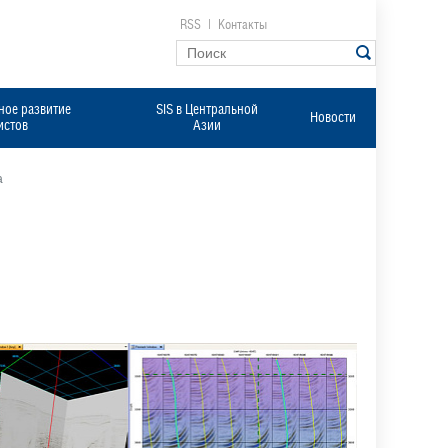
RSS
|
Контакты
ое развитие
SIS в Центральной
Новости
истов
Азии
а