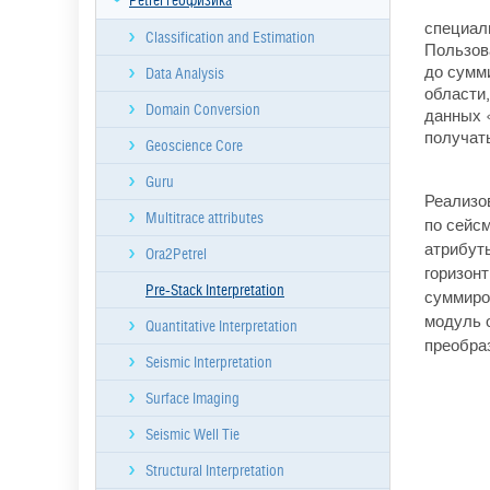
Petrel геофизика
специал
Classification and Estimation
Пользов
до сумм
Data Analysis
области
Domain Conversion
данных 
получат
Geoscience Core
Guru
Реализо
Multitrace attributes
по сейс
атрибуты
Ora2Petrel
горизонт
Pre-Stack Interpretation
суммиро
модуль 
Quantitative Interpretation
преобра
Seismic Interpretation
Surface Imaging
Seismic Well Tie
Structural Interpretation