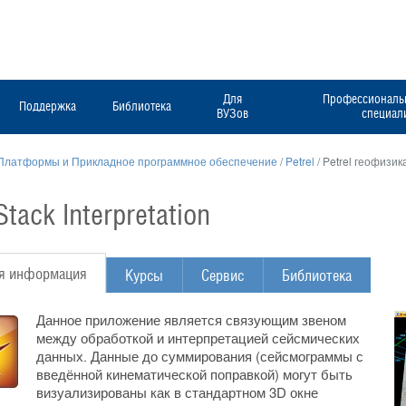
Для
Профессиональн
Поддержка
Библиотека
ВУЗов
специал
Платформы и Прикладное программное обеспечение
/
Petrel
/
Petrel геофизик
Stack Interpretation
я информация
Курсы
Сервис
Библиотека
Данное приложение является связующим звеном
между обработкой и интерпретацией сейсмических
данных. Данные до суммирования (сейсмограммы с
введённой кинематической поправкой) могут быть
визуализированы как в стандартном 3D окне