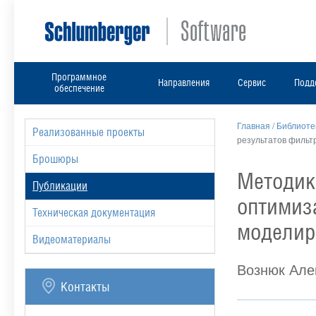
Программное
Направления
Сервис
Подд
обеспечение
Главная
/
Библиоте
Реализованные проекты
результатов фильт
Брошюры
Методик
Публикации
оптимиз
Техническая документация
моделир
Видеоматериалы
Вознюк Але
Контакты