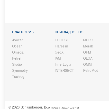
ПЛАТФОРМЫ
ПРИКЛАДНОЕ ПО
Avocet
ECLIPSE
MEPO
Ocean
Flaresim
Merak
Omega
GeoX
OFM
Petrel
IAM
OLGA
Studio
InnerLogix
OMNI
Symmetry
INTERSECT
PetroMod
Techlog
© 2026 Schlumberger. Все права защищены