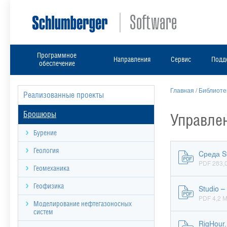
Программное
Направления
Сервис
Подд
обеспечение
Главная
/
Библиоте
Реализованные проекты
Брошюры
Управле
Бурение
Геология
Cреда S
PDF 283,0
Геомеханика
Геофизика
Studio 
PDF 4,2 
Моделирование нефтегазоносных
систем
RigHour