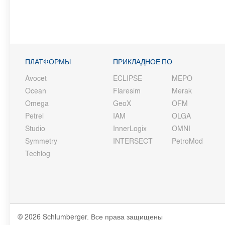
ПЛАТФОРМЫ
ПРИКЛАДНОЕ ПО
Avocet
ECLIPSE
MEPO
Ocean
Flaresim
Merak
Omega
GeoX
OFM
Petrel
IAM
OLGA
Studio
InnerLogix
OMNI
Symmetry
INTERSECT
PetroMod
Techlog
© 2026 Schlumberger. Все права защищены