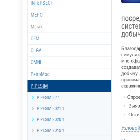
INTERSECT
MEPO
поср
сист
Merak
добыч
OFM
Благода
OLGA
симуля
многофа
OMNI
создав
добычу 
PetroMod
принима
скважин
PIPESIM
Спрое
PIPESIM 22.1
Выяви
PIPESIM 2021.1
Оптим
PIPESIM 2020.1
Узловой
PIPESIM 2019.1