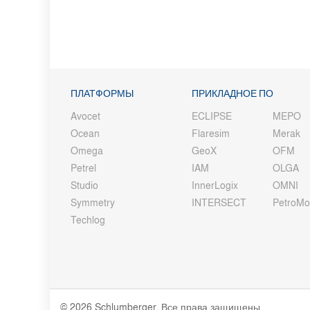
ПЛАТФОРМЫ
ПРИКЛАДНОЕ ПО
Avocet
ECLIPSE
MEPO
Ocean
Flaresim
Merak
Omega
GeoX
OFM
Petrel
IAM
OLGA
Studio
InnerLogix
OMNI
Symmetry
INTERSECT
PetroM
Techlog
© 2026 Schlumberger. Все права защищены