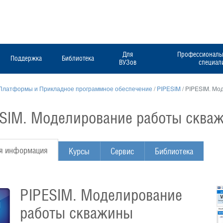
Для
Профессиональн
Поддержка
Библиотека
ВУЗов
специал
Платформы и Прикладное программное обеспечение
/
PIPESIM
/
PIPESIM. Мо
SIM. Моделирование работы сква
я информация
Курсы
Сервис
Библиотека
PIPESIM. Моделирование
работы скважины