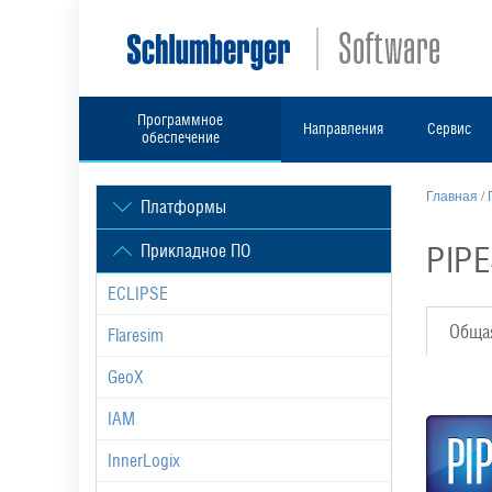
Программное
Направления
Сервис
обеспечение
Главная
/
Платформы
PIPE
Прикладное ПО
ECLIPSE
Обща
Flaresim
GeoX
IAM
InnerLogix