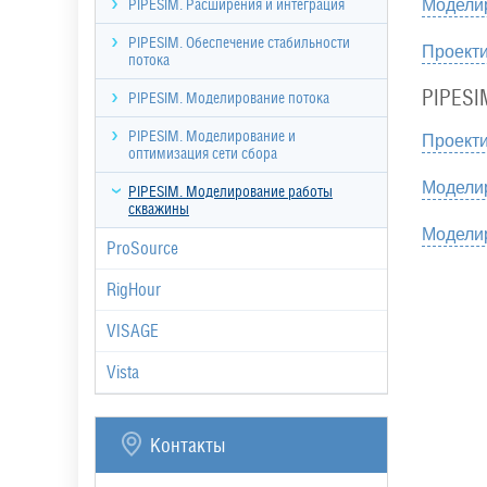
Модели
PIPESIM. Расширения и интеграция
PIPESIM. Обеспечение стабильности
Проект
потока
PIPESI
PIPESIM. Моделирование потока
PIPESIM. Моделирование и
Проекти
оптимизация сети сбора
Модели
PIPESIM. Моделирование работы
скважины
Модели
ProSource
RigHour
VISAGE
Vista
Контакты