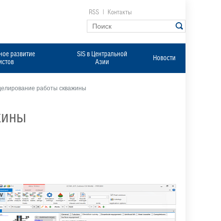
RSS
|
Контакты
ое развитие
SIS в Центральной
Новости
истов
Азии
делирование работы скважины
жины
Моделирование
работы
скважины
в
PIPESIM