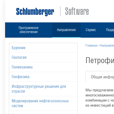
Программное
Направления
Сервис
Подд
обеспечение
Главная
/
Направл
Бурение
Геология
Петрофи
Геомеханика
Геофизика
Общая инфо
Инфраструктурные решения для
Мы предлагаем 
отрасли
многоскважинно
комбинации с н
Моделирование нефтегазоносных
из инвестиций 
систем