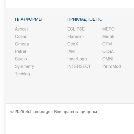
ПЛАТФОРМЫ
ПРИКЛАДНОЕ ПО
Avocet
ECLIPSE
MEPO
Ocean
Flaresim
Merak
Omega
GeoX
OFM
Petrel
IAM
OLGA
Studio
InnerLogix
OMNI
Symmetry
INTERSECT
PetroMod
Techlog
© 2026 Schlumberger. Все права защищены