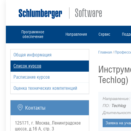
Программное
Направления
Сервис
Подд
обеспечение
Главная
/
Професси
Общая информация
Список курсов
Инструме
Techlog)
Расписание курсов
Оценка технических компетенций
Направление:
ПО:
Techlog
Контакты
Длительност
125171, г. Москва, Ленинградское
шоссе, д.16 А, стр. 3