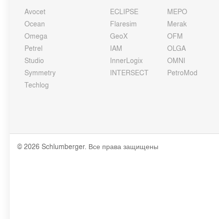
Avocet
ECLIPSE
MEPO
Ocean
Flaresim
Merak
Omega
GeoX
OFM
Petrel
IAM
OLGA
Studio
InnerLogix
OMNI
Symmetry
INTERSECT
PetroMod
Techlog
© 2026 Schlumberger. Все права защищены