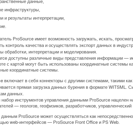
ранственные данные,
е инфраструктуры,
и и результаты интерпретации,
гие.
тель ProSource имеет возможность загружать, искать, просмат
ть контроль качества и осуществлять экспорт данных в индус
мы обработки, интерпретации и моделирования.
urce доступны различные виды представления информации — и
те с картой могут быть использованы координатные системы как
ьные координатные системы.
e включает в себя коннекторы с другими системами, такими ка
ивается прямая загрузка данных бурения в формате WITSML. С
кам данных.
 набор инструментов управления данными ProSource нацелен н
телей — геологов, геофизиков, разработчиков, управленческий 
к данным ProSource может осуществляться как непосредственно
ощью
web-интерфейсов
— ProSource Front Office и PS Web.