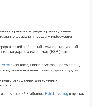
ривать, сравнивать, редактировать данные,
триальные форматы и передачу информации
ерархический, табличный, геоинформационный.
 из стандартных источников (ESRI), так
к
Petrel
, GeoFrame, Finder, eSearch, OpenWorks и др.,
истему можно дополнять коннекторами к другим
а подготовку данных для конечных
аппарат.
 из приложений ProSource,
Petrel
,
Techlog
и пр., так