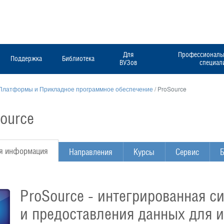
Для
Профессиональн
Поддержка
Библиотека
ВУЗов
специал
Платформы и Прикладное программное обеспечение
/
ProSource
ource
я информация
Направления
Курсы
Сервис
Б
ProSource - интегрированная с
и предоставления данных для 