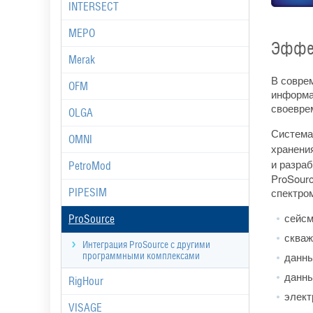
INTERSECT
MEPO
Эффек
Merak
В совре
OFM
информа
своевре
OLGA
Система
OMNI
хранени
и разра
PetroMod
ProSour
спектро
PIPESIM
сейсм
ProSource
скваж
Интеграция ProSource c другими
данны
программными комплексами
данны
RigHour
элект
VISAGE