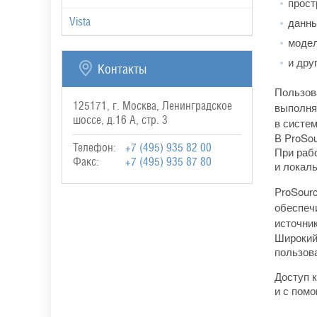
прост
Vista
данны
модел
и дру
Контакты
Пользова
125171, г. Москва, Ленинградское
выполня
шоссе, д.16 А, стр. 3
в систе
В ProSo
Телефон:
+7 (495) 935 82 00
При рабо
Факс:
+7 (495) 935 87 80
и локал
ProSourc
обеспеч
источни
Широкий
пользова
Доступ 
и с пом