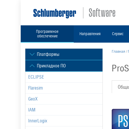
Программное
Направления
Сервис
обеспечение
Главная
/
Платформы
ProS
Прикладное ПО
ECLIPSE
Обща
Flaresim
GeoX
IAM
InnerLogix