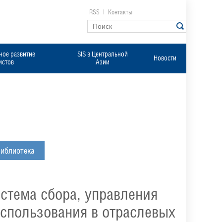
RSS
|
Контакты
ое развитие
SIS в Центральной
Новости
истов
Азии
иблиотека
истема сбора, управления
использования в отраслевых