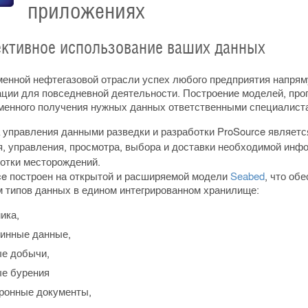
приложениях
тивное использование ваших данных
менной нефтегазовой отрасли успех любого предприятия напряму
ции для повседневной деятельности. Построение моделей, прог
менного получения нужных данных ответственными специалист
 управления данными разведки и разработки ProSource являе
я, управления, просмотра, выбора и доставки необходимой инфо
ботки месторождений.
ce построен на открытой и расширяемой модели
Seabed
, что об
м типов данных в едином интегрированном хранилище:
ика,
инные данные,
е добычи,
е бурения
ронные документы,