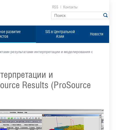
RSS
|
Контакты
ое развитие
SIS в Центральной
Новости
истов
Азии
ктами результатами интерпретации и моделирования с
терпретации и
urce Results (ProSource