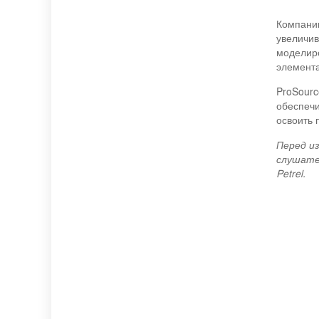
Компании
увеличив
моделиро
элемента
ProSourc
обеспечи
освоить
Перед из
слушате
Petrel.