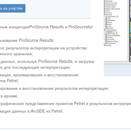
ные концепцииProSource Results и ProSourcefor
;
ьзование ProSource Results;
ос результатов интерпретации на устройство
янного хранения;
 данных, используя ProSource Results, и загрузка
х для последующей интерпретации;
кация, архивирование и восстановление
ов Petrel;
ирование и восстановление результатов интерпретации;
 в архиве;
графическое представление проектов Petrel и результатов интерпр
кация данных в ArcSDE из Petrel.