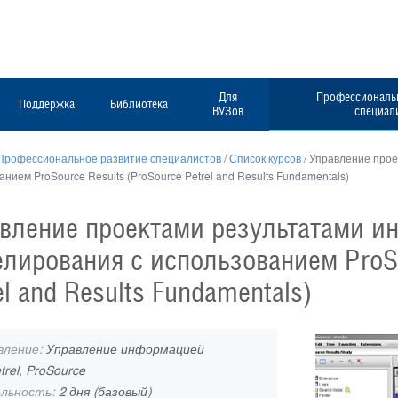
Для
Профессиональн
Поддержка
Библиотека
ВУЗов
специал
Профессиональное развитие специалистов
/
Список курсов
/
Управление прое
нием ProSource Results (ProSource Petrel and Results Fundamentals)
вление проектами результатами ин
лирования с использованием ProSo
el and Results Fundamentals)
вление:
Управление информацией
trel, ProSource
льность:
2 дня (базовый)