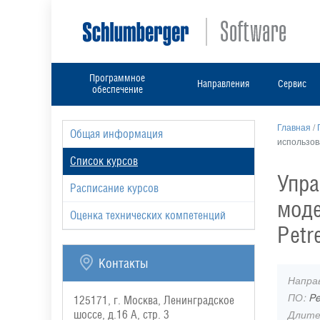
Программное
Направления
Сервис
обеспечение
Главная
/
Общая информация
использова
Список курсов
Упра
Расписание курсов
моде
Оценка технических компетенций
Petr
Контакты
Напра
ПО:
Pe
125171, г. Москва, Ленинградское
Длите
шоссе, д.16 А, стр. 3