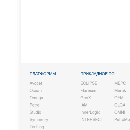
ПЛАТФОРМЫ
ПРИКЛАДНОЕ ПО
Avocet
ECLIPSE
MEPO
Ocean
Flaresim
Merak
Omega
GeoX
OFM
Petrel
IAM
OLGA
Studio
InnerLogix
OMNI
Symmetry
INTERSECT
PetroM
Techlog