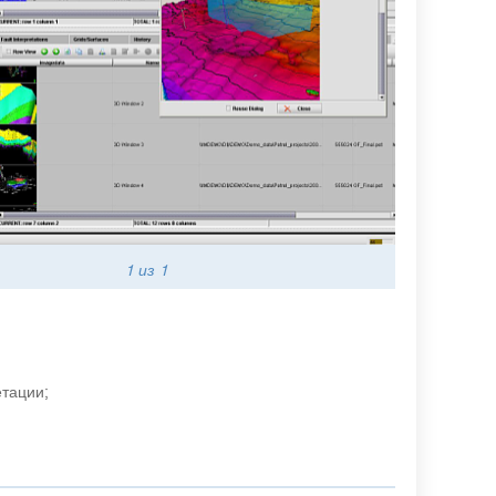
1
из 1
етации;