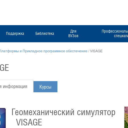
Для
Профессиональн
Поддержка
Библиотека
ВУЗов
специал
Платформы и Прикладное программное обеспечение
/
VISAGE
AGE
я информация
Курсы
Геомеханический симулятор
VISAGE