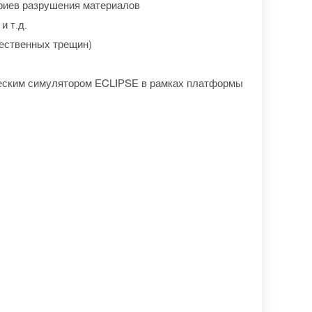
риев разрушения материалов
и т.д.
ественных трещин)
ческим симулятором ECLIPSE в рамках платформы