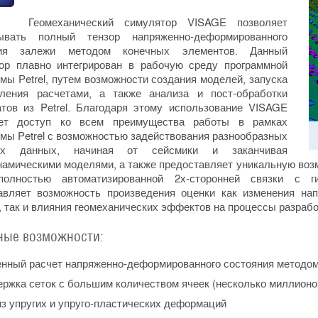
Геомеханический симулятор VISAGE позволяет
тывать полный тензор напряженно-деформированного
ния залежи методом конечных элементов. Данный
ор плавно интегрирован в рабочую среду программной
мы Petrel, путем возможности создания моделей, запуска
ления расчетами, а также анализа и пост-обработки
атов из Petrel. Благодаря этому использование VISAGE
ает доступ ко всем преимущества работы в рамках
мы Petrel с возможностью задействования разнообразных
ых данных, начиная от сейсмики и заканчивая
намическими моделями, а также предоставляет уникальную воз
полностью автоматизированной 2х-сторонней связки с 
авляет возможность произведения оценки как изменения на
, так и влияния геомеханических эффектов на процессы разрабо
ые возможности:
нный расчет напряженно-деформированного состояния методо
ржка сеток с большим количеством ячеек (несколько миллионов
з упругих и упруго-пластических деформаций