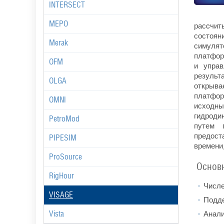
INTERSECT
MEPO
расcчи
состоя
Merak
симулят
платфор
OFM
и управ
результ
OLGA
открыв
платфор
OMNI
исходн
гидроди
PetroMod
путем 
предост
PIPESIM
времени
ProSource
Основн
RigHour
Числе
VISAGE
Подде
Анали
Vista