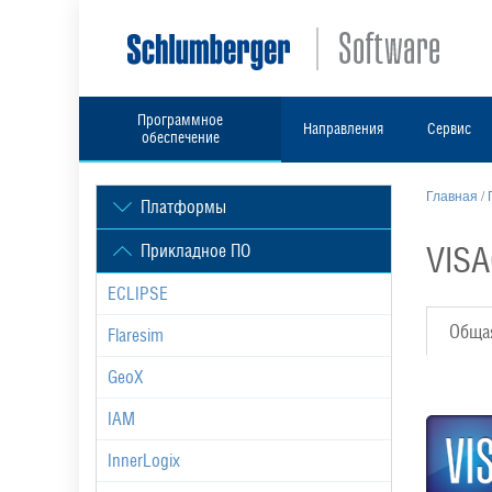
Программное
Направления
Сервис
обеспечение
Главная
/
Платформы
VIS
Прикладное ПО
ECLIPSE
Обща
Flaresim
GeoX
IAM
InnerLogix