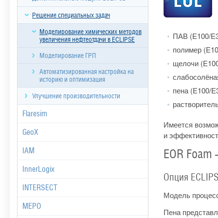
Решение специальных задач
Моделирование химических методов
ПАВ (E100/E
увеличения нефтеотдачи в ECLIPSE
полимер (E10
Моделирование ГРП
щелочи (E10
Автоматизированная настройка на
слабосолёная
историю и оптимизация
пена (E100/E
Улучшение производительности
растворитель
Flaresim
Имеется возмож
GeoX
и эффективност
IAM
EOR Foam 
InnerLogix
Опция ECLIPSE
INTERSECT
Модель процесс
MEPO
Пена представл