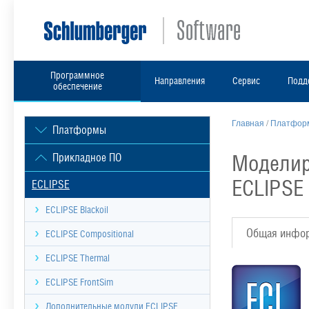
Программное
Направления
Сервис
Подд
обеспечение
Главная
/
Платформ
Платформы
Моделир
Прикладное ПО
ECLIPSE
ECLIPSE
ECLIPSE Blackoil
Общая инфо
ECLIPSE Compositional
ECLIPSE Thermal
ECLIPSE FrontSim
Дополнительные модули ECLIPSE