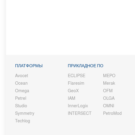
ПЛАТФОРМЫ
ПРИКЛАДНОЕ ПО
Avocet
ECLIPSE
MEPO
Ocean
Flaresim
Merak
Omega
GeoX
OFM
Petrel
IAM
OLGA
Studio
InnerLogix
OMNI
Symmetry
INTERSECT
PetroMod
Techlog