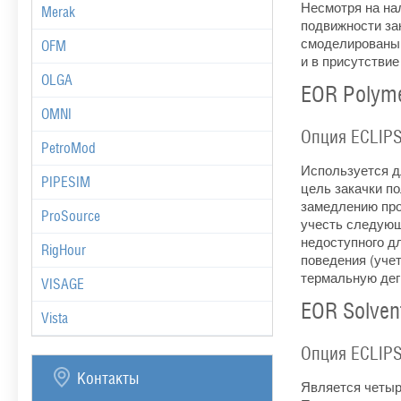
Несмотря на на
Merak
подвижности за
смоделированы 
OFM
и в присутствие
OLGA
EOR Polym
OMNI
Опция ECLIPSE
PetroMod
Используется д
PIPESIM
цель закачки п
замедлению про
ProSource
учесть следующ
недоступного д
RigHour
поведения (уче
термальную дег
VISAGE
EOR Solven
Vista
Опция ECLIPS
Контакты
Является четыр