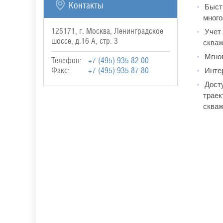
Контакты
Быстр
много
Учет 
125171, г. Москва, Ленинградское
шоссе, д.16 А, стр. 3
скваж
Мгнов
Телефон:
+7 (495) 935 82 00
Интер
Факс:
+7 (495) 935 87 80
Досту
траек
скваж