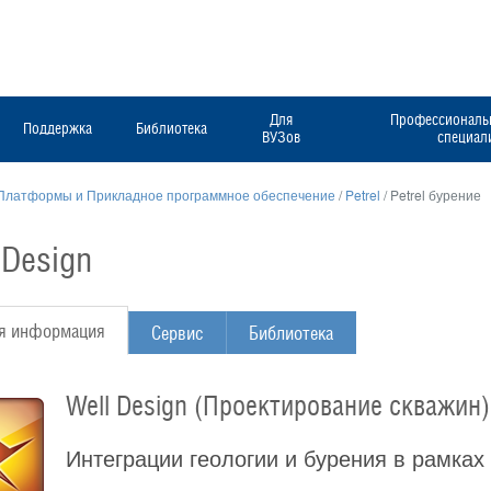
Для
Профессиональн
Поддержка
Библиотека
ВУЗов
специал
Платформы и Прикладное программное обеспечение
/
Petrel
/
Petrel бурение
 Design
я информация
Сервис
Библиотека
Well Design (Проектирование скважин)
Интеграции геологии и бурения в рамка