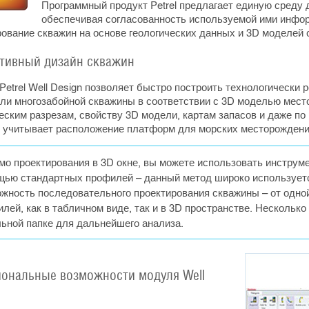
Программный продукт Petrel предлагает единую среду 
обеспечивая согласованность используемой ими инфор
ование скважин на основе геологических данных и 3D моделей 
ивный дизайн скважин
etrel Well Design позволяет быстро построить технологически
или многозабойной скважины в соответствии с 3D моделью мес
еским разрезам, свойству 3D модели, картам запасов и даже по
 учитывает расположение платформ для морских месторождений
о проектирования в 3D окне, вы можете использовать инструмен
щью стандартных профилей – данный метод широко использует
жность последовательного проектирования скважины – от одной 
лей, как в табличном виде, так и в 3D пространстве. Нескольк
ьной папке для дальнейшего анализа.
ональные возможности модуля Well