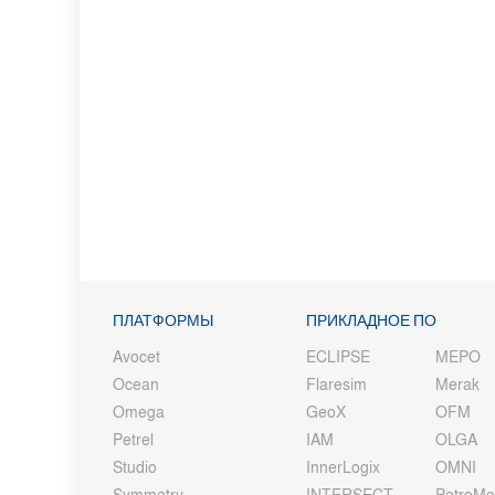
ПЛАТФОРМЫ
ПРИКЛАДНОЕ ПО
Avocet
ECLIPSE
MEPO
Ocean
Flaresim
Merak
Omega
GeoX
OFM
Petrel
IAM
OLGA
Studio
InnerLogix
OMNI
Symmetry
INTERSECT
PetroM