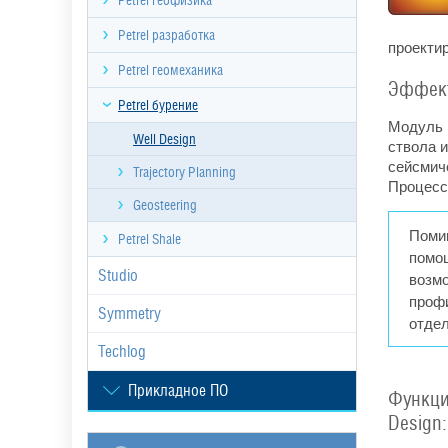
Petrel геофизика
Petrel разработка
проектир
Petrel геомеханика
Эффект
Petrel бурение
Модуль P
Well Design
ствола 
сейсмич
Trajectory Planning
Процесс
Geosteering
Помим
Petrel Shale
помо
Studio
возмо
профи
Symmetry
отдел
Techlog
Прикладное ПО
Функци
Design: