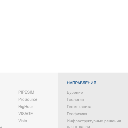
НАПРАВЛЕНИЯ
PIPESIM
Бурение
ProSource
Геология
RigHour
Геомеханика
VISAGE
Геофизика
Vista
Инфраструктурные решения
для отрасли
od