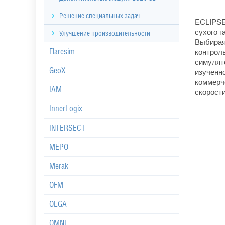
Решение специальных задач
ECLIPSE
сухого г
Улучшение производительности
Выбирая
контрол
Flaresim
симулят
GeoX
изученн
коммерч
IAM
скорост
InnerLogix
INTERSECT
MEPO
Merak
OFM
OLGA
OMNI