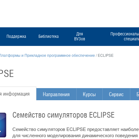
Для
Профессиональн
Поддержка
Библиотека
ВУЗов
специал
Платформы и Прикладное программное обеспечение
/
ECLIPSE
PSE
я информация
Направления
Курсы
Сервис
Б
Семейство симуляторов ECLIPSE
Семейство симуляторов ECLIPSE предоставляет наиболе
для численного моделирования динамического поведения 