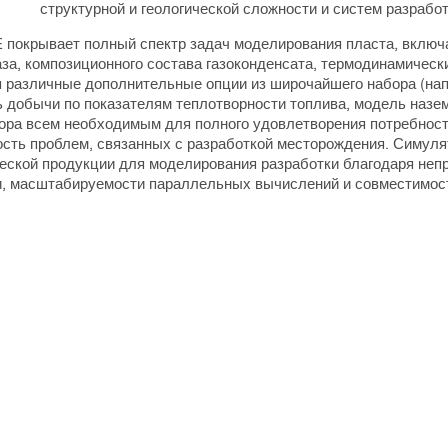
структурной и геологической сложности и систем разработ
 покрывает полный спектр задач моделирования пласта, включ
аза, композиционного состава газоконденсата, термодинамическ
 различные дополнительные опции из широчайшего набора (нап
ь добычи по показателям теплотворности топлива, модель назем
ора всем необходимым для полного удовлетворения потребност
ость проблем, связанных с разработкой месторождения. Симуля
еской продукции для моделирования разработки благодаря неп
и, масштабируемости параллельных вычислений и совместимос