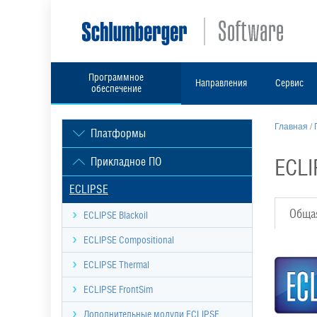
Программное
Направления
Сервис
обеспечение
Главная
/
Платформы
ECLI
Прикладное ПО
ECLIPSE
Обща
ECLIPSE Blackoil
ECLIPSE Compositional
ECLIPSE Thermal
ECLIPSE FrontSim
Дополнительные модули ECLIPSE