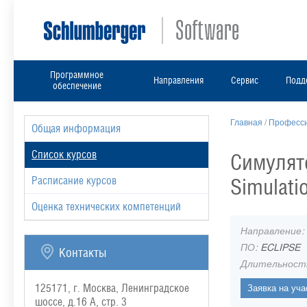
Программное
Направления
Сервис
Подд
обеспечение
Главная
/
Професси
Общая информация
Список курсов
Симулято
Simulati
Расписание курсов
Оценка технических компетенций
Направление:
ПО:
ECLIPSE
Контакты
Длительност
125171, г. Москва, Ленинградское
шоссе, д.16 А, стр. 3