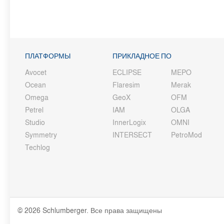
ПЛАТФОРМЫ
ПРИКЛАДНОЕ ПО
Avocet
ECLIPSE
MEPO
Ocean
Flaresim
Merak
Omega
GeoX
OFM
Petrel
IAM
OLGA
Studio
InnerLogix
OMNI
Symmetry
INTERSECT
PetroMod
Techlog
© 2026 Schlumberger. Все права защищены