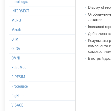
InnerLogix
Display of rece
INTERSECT
Отображение 
локации
MEPO
Increased repo
Merak
Добавлена во
OFM
Результаты р
компонента к
OLGA
самовосплам
Быстрый дост
OMNI
PetroMod
PIPESIM
ProSource
RigHour
VISAGE