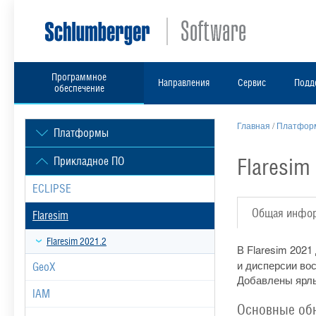
Программное
Направления
Сервис
Подд
обеспечение
Главная
/
Платформ
Платформы
Flaresim
Прикладное ПО
ECLIPSE
Общая инфо
Flaresim
Flaresim 2021.2
В Flaresim 202
и дисперсии во
GeoX
Добавлены ярлы
IAM
Основные об