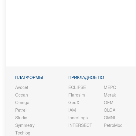
ПЛАТФОРМЫ
ПРИКЛАДНОЕ ПО
Avocet
ECLIPSE
MEPO
Ocean
Flaresim
Merak
Omega
GeoX
OFM
Petrel
IAM
OLGA
Studio
InnerLogix
OMNI
Symmetry
INTERSECT
PetroMod
Techlog