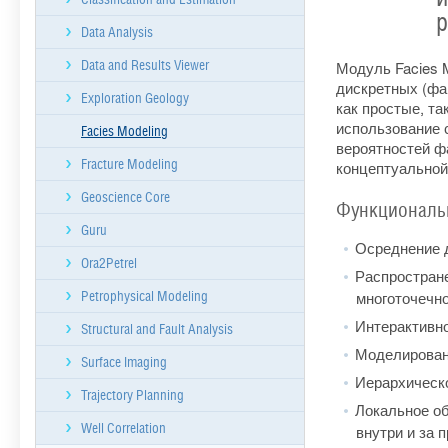
р
Data Analysis
Data and Results Viewer
Модуль Facies 
дискретных (фа
Exploration Geology
как простые, т
использование 
Facies Modeling
вероятностей ф
Fracture Modeling
концептуальной
Geoscience Core
Функциональ
Guru
Осреднение д
Ora2Petrel
Распростране
многоточечно
Petrophysical Modeling
Интерактивн
Structural and Fault Analysis
Моделировани
Surface Imaging
Иерархическ
Trajectory Planning
Локальное об
Well Correlation
внутри и за 