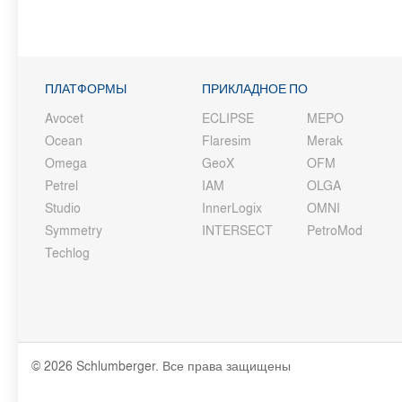
ПЛАТФОРМЫ
ПРИКЛАДНОЕ ПО
Avocet
ECLIPSE
MEPO
Ocean
Flaresim
Merak
Omega
GeoX
OFM
Petrel
IAM
OLGA
Studio
InnerLogix
OMNI
Symmetry
INTERSECT
PetroMod
Techlog
© 2026 Schlumberger. Все права защищены