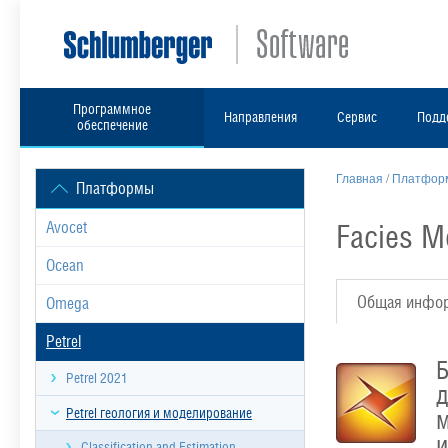
Программное
Направления
Сервис
Подд
обеспечение
Главная
/
Платформ
Платформы
Facies M
Avocet
Ocean
Общая инфо
Omega
Petrel
Б
Petrel 2021
д
Petrel геология и моделирование
м
и
Classification and Estimation