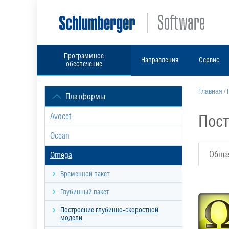
Программное
Направления
Сервис
обеспечение
Главная
/
Платформы
Пост
Avocet
Ocean
Обща
Omega
Временной пакет
Глубинный пакет
Построение глубинно-скоростной
модели