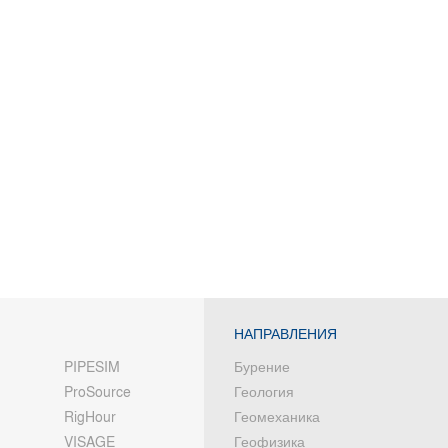
НАПРАВЛЕНИЯ
PIPESIM
Бурение
ProSource
Геология
RigHour
Геомеханика
VISAGE
Геофизика