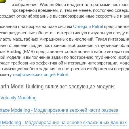
изображения. WesternGeco владеет алгоритмами построе
проверенной временем, и, тем не менее, постоянно сове
 создает откалиброванные высокоразрешенные скоростные и ан
рованная платформа на базе систем
Omega
и
Petrel
представляе
ески разделенные области – интерактивную визуальную среду и
бласть масштабных миграционных вычислений. Такая интеграци
вного решения задач построения изображения в глубинной обла
odel Building (EMB) представляет собой полный набор интеракт
ной модели и выполнение задач по построению глубинного изоб
ечает требованию эффективной интеграции интерпретации, моде
птимизации любого задания по построению изображения посредс
пакету
геофизических опций Petrel
.
Earth Model Building включает следующие модули:
Velocity Modeling
rface Modeling - Моделирование верхней части разреза
ll Modeling - Моделирование на основе скважинных данных