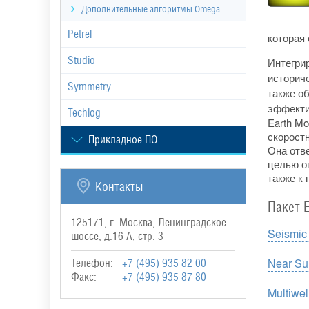
Дополнительные алгоритмы Omega
Petrel
которая
Studio
Интегри
историч
Symmetry
также о
эффекти
Techlog
Earth M
скорост
Прикладное ПО
Она отв
целью о
также к 
Контакты
Пакет 
125171, г. Москва, Ленинградское
Seismic 
шоссе, д.16 А, стр. 3
Near Su
Телефон:
+7 (495) 935 82 00
Факс:
+7 (495) 935 87 80
Multiwe