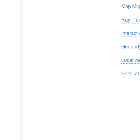
Map Mig
Ray Trac
Interac
Geobody
Localiz
SeisCal