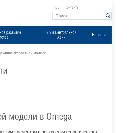
RSS
|
Контакты
ое развитие
SIS в Центральной
Новости
истов
Азии
лубинно-скоростной модели
ли
ой модели в Omega
еским элементом в построении геологического