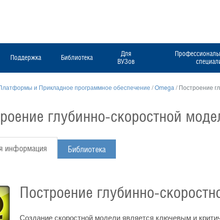
Для
Профессиональн
Поддержка
Библиотека
ВУЗов
специал
Платформы и Прикладное программное обеспечение
/
Omega
/
Построение г
роение глубинно-скоростной моде
я информация
Библиотека
Построение глубинно-скоростн
Создание скоростной модели является ключевым и критич