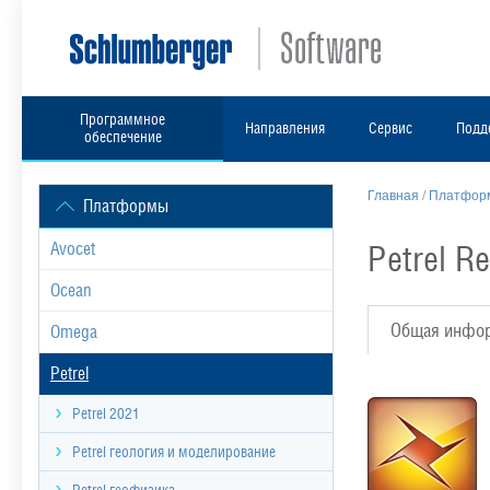
Программное
Направления
Сервис
Подд
обеспечение
Главная
/
Платформ
Платформы
Petrel R
Avocet
Ocean
Общая инфо
Omega
Petrel
Petrel 2021
Petrel геология и моделирование