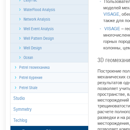
EasyFrac
Пользовател
моделей меха
WaterFlood Analysis
VISAGE
, об
Network Analysis
также для по
VISAGE
– ге
Well Event Analysis
многочисленн
Well Pattern Design
горных поро
колонны, цем
Well Design
Ocean
3D геомехани
Petrel геомеханика
Построение по
механических с
Petrel бурение
результатов од
позволяет учит
Petrel Shale
пространстве, 
Studio
месторождений 
трещиноватости,
Symmetry
расчете полног
разведки и на р
Techlog
месторождения,
позволяет комп