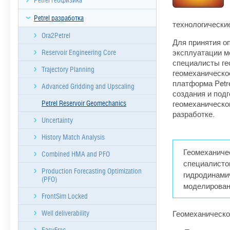
Petrel геофизика
Petrel разработка
технологически
Ora2Petrel
Для принятия о
эксплуатации м
Reservoir Engineering Core
специалисты ге
Trajectory Planning
геомеханическо
платформа Petr
Advanced Gridding and Upscaling
создания и под
геомеханическо
Petrel Reservoir Geomechanics
разработке.
Uncertainty
History Match Analysis
Геомеханичес
Combined HMA and PFO
специалисто
Production Forecasting Optimization
гидродинами
(PFO)
моделирован
FrontSim Locked
Геомеханическ
Well deliverability