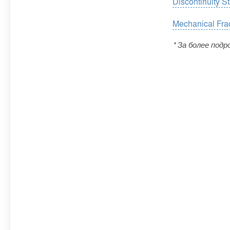
Discontinuity St
Mechanical Frac
* За более под