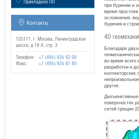
Прикладное ПО
при бурении и 
время простоев
осложнения, ве
Контакты
бурения и стро
4D геомехани
125171, г. Москва, Ленинградское
шоссе, д.16 А, стр. 3
Благодаря двух
геомеханически
Телефон:
+7 (495) 935 82 00
во время всего
Факс:
+7 (495) 935 87 80
разработки и д
коллекторских 
непроизвольное
другое.
Дизъюнктивные 
поверхностях р
сетей трещин (D