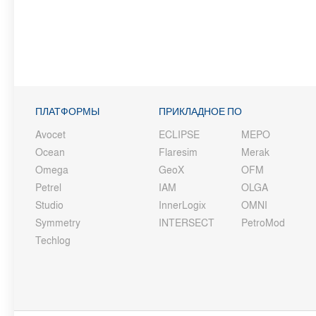
ПЛАТФОРМЫ
ПРИКЛАДНОЕ ПО
Avocet
ECLIPSE
MEPO
Ocean
Flaresim
Merak
Omega
GeoX
OFM
Petrel
IAM
OLGA
Studio
InnerLogix
OMNI
Symmetry
INTERSECT
PetroMod
Techlog