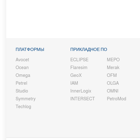
ПЛАТФОРМЫ
ПРИКЛАДНОЕ ПО
Avocet
ECLIPSE
MEPO
Ocean
Flaresim
Merak
Omega
GeoX
OFM
Petrel
IAM
OLGA
Studio
InnerLogix
OMNI
Symmetry
INTERSECT
PetroMod
Techlog