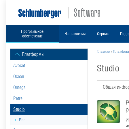
Программное
Направления
Сервис
Подд
обеспечение
Главная
/
Платформ
Платформы
Studio
Avocet
Ocean
Общая инфо
Omega
Petrel
Р
р
Studio
И
Find
и