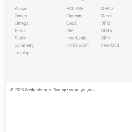
Avocet
ECLIPSE
MEPO
Ocean
Flaresim
Merak
Omega
GeoX
OFM
Petrel
IAM
OLGA
Studio
InnerLogix
OMNI
Symmetry
INTERSECT
PetroMod
Techlog
© 2026 Schlumberger. Все права защищены