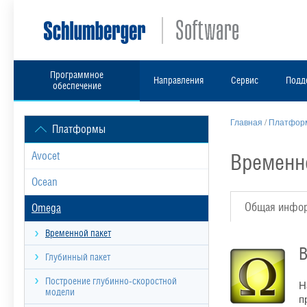
Программное
Направления
Сервис
Подд
обеспечение
Главная
/
Платформ
Платформы
Временн
Avocet
Ocean
Общая инфо
Omega
Временной пакет
В
Глубинный пакет
Построение глубинно-скоростной
Н
модели
п