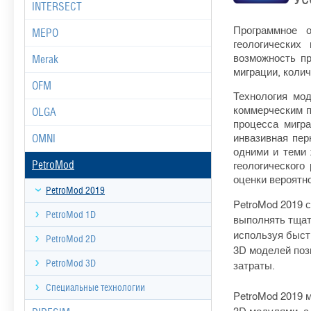
INTERSECT
Программное 
MEPO
геологических
возможность пр
Merak
миграции, коли
OFM
Технология мо
коммерческим п
OLGA
процесса мигра
инвазивная пер
OMNI
одними и теми 
геологического
PetroMod
оценки вероятн
PetroMod 2019
PetroMod 2019 
PetroMod 1D
выполнять тщат
используя быст
PetroMod 2D
3D моделей поз
PetroMod 3D
затраты.
Специальные технологии
PetroMod 2019 