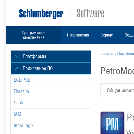
Программное
Направления
Сервис
Подд
обеспечение
Главная
/
Платформ
Платформы
PetroMo
Прикладное ПО
ECLIPSE
Общая инфо
Flaresim
GeoX
IAM
Pe
InnerLogix
Ус