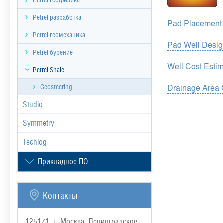
Petrel геофизика
Petrel разработка
Pad Placement
Petrel геомеханика
Pad Well Desig
Petrel бурение
Well Cost Esti
Petrel Shale
Drainage Area 
Geosteering
Studio
Symmetry
Techlog
Прикладное ПО
Контакты
125171, г. Москва, Ленинградское