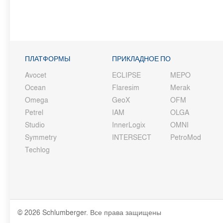
ПЛАТФОРМЫ
ПРИКЛАДНОЕ ПО
Avocet
ECLIPSE
MEPO
Ocean
Flaresim
Merak
Omega
GeoX
OFM
Petrel
IAM
OLGA
Studio
InnerLogix
OMNI
Symmetry
INTERSECT
PetroMod
Techlog
© 2026 Schlumberger. Все права защищены