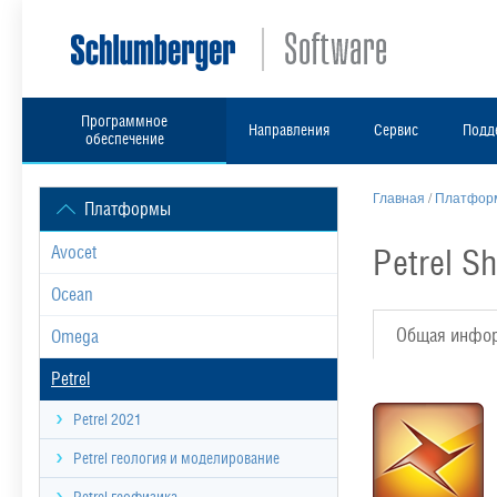
Программное
Направления
Сервис
Подд
обеспечение
Главная
/
Платформ
Платформы
Petrel Sh
Avocet
Ocean
Общая инфо
Omega
Petrel
Petrel 2021
Petrel геология и моделирование