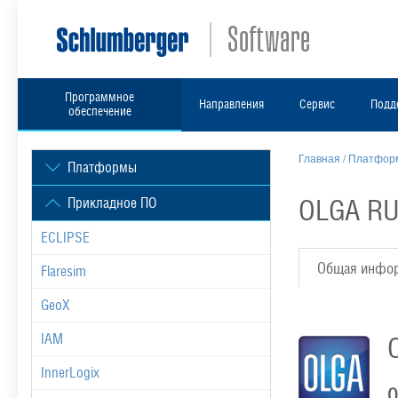
Программное
Направления
Сервис
Подд
обеспечение
Главная
/
Платформ
Платформы
OLGA RU
Прикладное ПО
ECLIPSE
Общая инфо
Flaresim
GeoX
IAM
InnerLogix
О