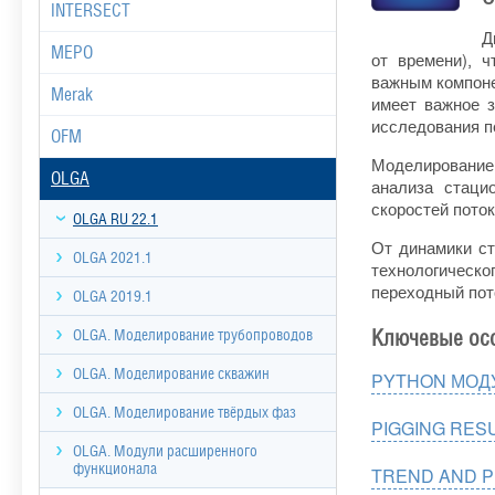
INTERSECT
Д
MEPO
от времени), 
важным компоне
Merak
имеет важное з
исследования п
OFM
Моделирование
OLGA
анализа стаци
скоростей пото
OLGA RU 22.1
От динамики с
OLGA 2021.1
технологическо
переходный пот
OLGA 2019.1
Ключевые ос
OLGA. Моделирование трубопроводов
OLGA. Моделирование скважин
PYTHON МОД
OLGA. Моделирование твёрдых фаз
PIGGING RES
OLGA. Модули расширенного
функционала
TREND AND P