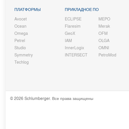
ПЛАТФОРМЫ
ПРИКЛАДНОЕ ПО
Avocet
ECLIPSE
MEPO
Ocean
Flaresim
Merak
Omega
GeoX
OFM
Petrel
IAM
OLGA
Studio
InnerLogix
OMNI
Symmetry
INTERSECT
PetroMod
Techlog
© 2026 Schlumberger. Все права защищены