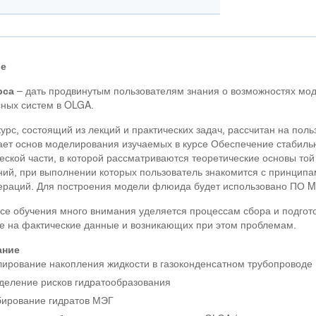
ие
рса
– дать продвинутым пользователям знания о возможностях мо
ных систем в OLGA.
урс, состоящий из лекций и практических задач, рассчитан на пол
ает основ моделирования изучаемых в курсе Обеспечение стабильно
еской части, в которой рассматриваются теоретические основы той
ий, при выполнении которых пользователь знакомится с принцип
раций. Для построения модели флюида будет использовано ПО Mul
се обучения много внимания уделяется процессам сбора и подгот
е на фактические данные и возникающих при этом проблемам.
ание
ирование накопления жидкости в газоконденсатном трубопроводе
еление рисков гидратообразования
ирование гидратов МЭГ