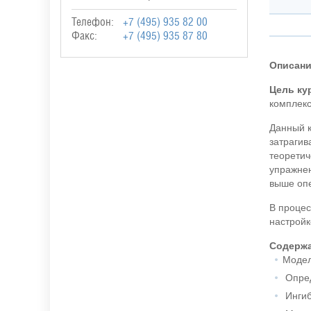
Телефон:
+7 (495) 935 82 00
Факс:
+7 (495) 935 87 80
Описан
Цель ку
комплекс
Данный к
затрагив
теоретич
упражнен
выше опе
В процес
настройк
Содерж
Модел
Опред
Ингиб