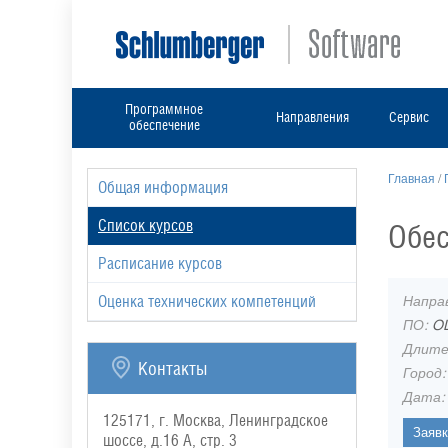
Программное
Направления
Сервис
обеспечение
Главная
/
Общая информация
Список курсов
Обес
Расписание курсов
Напра
Оценка технических компетенций
ПО:
O
Длите
Контакты
Город
Дата
125171, г. Москва, Ленинградское
шоссе, д.16 А, стр. 3