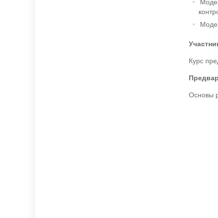
Модел
контр
Модел
Участни
Курс пре
Предва
Основы 