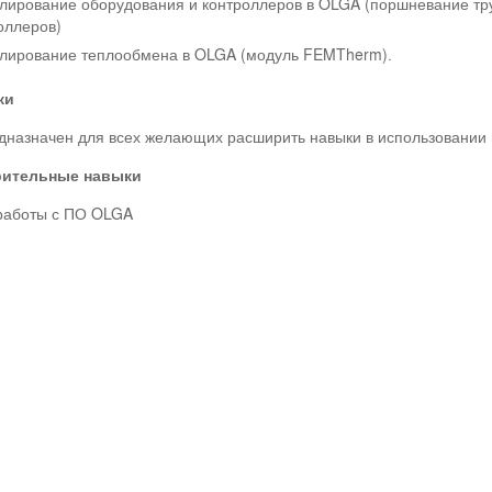
ирование оборудования и контроллеров в OLGA (поршневание тр
оллеров)
ирование теплообмена в OLGA (модуль FEMTherm).
ки
дназначен для всех желающих расширить навыки в использовани
рительные навыки
работы с ПО OLGA