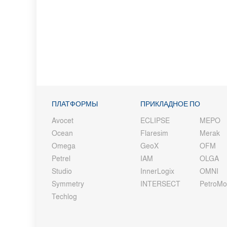
ПЛАТФОРМЫ
ПРИКЛАДНОЕ ПО
Avocet
ECLIPSE
MEPO
Ocean
Flaresim
Merak
Omega
GeoX
OFM
Petrel
IAM
OLGA
Studio
InnerLogix
OMNI
Symmetry
INTERSECT
PetroM
Techlog