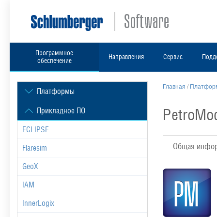
Программное
Направления
Сервис
Подд
обеспечение
Главная
/
Платформ
Платформы
PetroMo
Прикладное ПО
ECLIPSE
Общая инфо
Flaresim
GeoX
IAM
InnerLogix