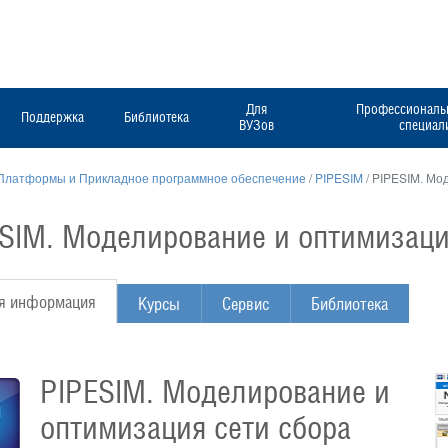
Для
Профессиональн
Поддержка
Библиотека
ВУЗов
специал
Платформы и Прикладное программное обеспечение
/
PIPESIM
/
PIPESIM. Мо
SIM. Моделирование и оптимизаци
я информация
Курсы
Сервис
Библиотека
PIPESIM. Моделирование и
оптимизация сети сбора