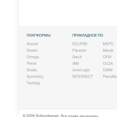
ПЛАТФОРМЫ
ПРИКЛАДНОЕ ПО
Avocet
ECLIPSE
MEPO
Ocean
Flaresim
Merak
Omega
GeoX
OFM
Petrel
IAM
OLGA
Studio
InnerLogix
OMNI
Symmetry
INTERSECT
PetroM
Techlog
© 2026 Schlumberger. Все права защищены