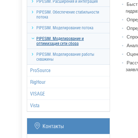
PIPESIM. Расширения и интеграция
Быстр
гидра
PIPESIM. Обеспечение стабильности
потока
Опред
Опред
PIPESIM. Моделирование потока
Спрое
PIPESIM. Моделирование и
оптимизация сети сбора
Анали
Оцени
PIPESIM. Моделирование работы
скважины
Рассч
заявл
ProSource
RigHour
VISAGE
Vista
Контакты