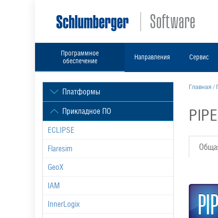
Программное
Направления
Сервис
обеспечение
Главная
/
Платформы
PIPE
Прикладное ПО
ECLIPSE
Обща
Flaresim
GeoX
IAM
InnerLogix