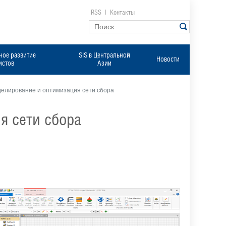
RSS
|
Контакты
ое развитие
SIS в Центральной
Новости
истов
Азии
делирование и оптимизация сети сбора
я сети сбора
Построение
сети
сбора
в
PIPESIM