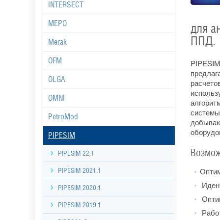
INTERSECT
MEPO
для а
ППД.
Merak
OFM
PIPESIM
предлаг
OLGA
расчето
исполь
OMNI
алгорит
системы
PetroMod
добываю
оборудо
PIPESIM
Возмож
PIPESIM 22.1
Оптим
PIPESIM 2021.1
Идент
PIPESIM 2020.1
Оптим
PIPESIM 2019.1
Работ