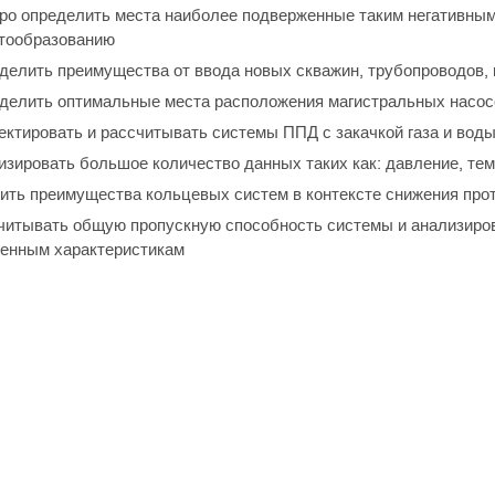
о определить места наиболее подверженные таким негативным 
тообразованию
елить преимущества от ввода новых скважин, трубопроводов, к
елить оптимальные места расположения магистральных насос
ктировать и рассчитывать системы ППД с закачкой газа и вод
зировать большое количество данных таких как: давление, те
ть преимущества кольцевых систем в контексте снижения про
итывать общую пропускную способность системы и анализиров
енным характеристикам