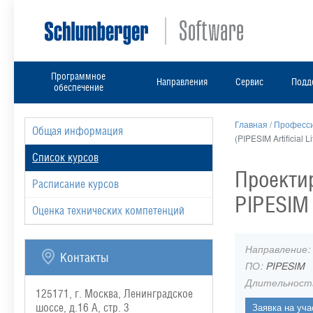
Программное
Направления
Сервис
Подд
обеспечение
Главная
/
Професси
Общая информация
(PIPESIM Artificial L
Список курсов
Проекти
Расписание курсов
PIPESIM (
Оценка технических компетенций
Направление:
Контакты
ПО:
PIPESIM
Длительност
125171, г. Москва, Ленинградское
шоссе, д.16 А, стр. 3