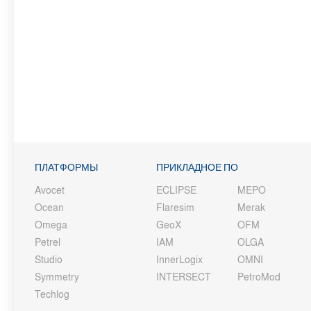
ПЛАТФОРМЫ
ПРИКЛАДНОЕ ПО
Avocet
ECLIPSE
MEPO
Ocean
Flaresim
Merak
Omega
GeoX
OFM
Petrel
IAM
OLGA
Studio
InnerLogix
OMNI
Symmetry
INTERSECT
PetroMod
Techlog