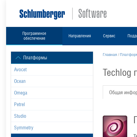
Программное
Направления
Сервис
Подд
обеспечение
Главная
/
Платформ
Платформы
Techlog 
Avocet
Ocean
Общая инфо
Omega
Petrel
Studio
Symmetry
T