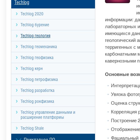
Techlog
и
и
Techlog 2020
информации: да
Techlog бурение
лабораторных ис
имеющихся данн
Techlog геология
геологический а
терригенных с 
Techlog геомеханика
карбонатными 
Techlog геофизика
кавернозными п
Techlog керн
Основные воз
Techlog петрофизика
Интерпретац
Techlog разработка
Увязка фотог
Techlog рокфизика
Оценка струк
Корреляция 
Techlog управление данными и
расширение платформы
Построение 2
Techlog Shale
Отображение
Фациальный 
Прикладное ПО