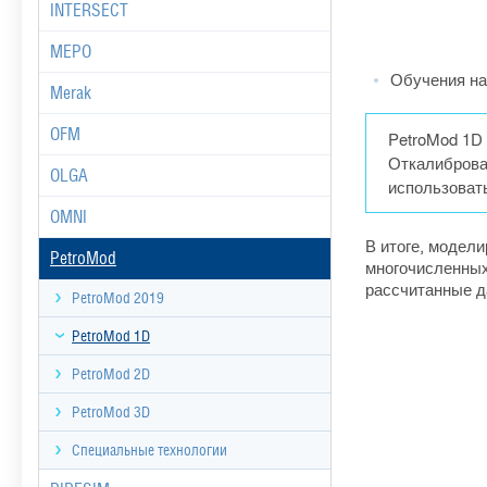
INTERSECT
MEPO
Обучения на
Merak
OFM
PetroMod 1D 
Откалиброва
OLGA
использовать
OMNI
В итоге, модел
PetroMod
многочисленных
рассчитанные д
PetroMod 2019
PetroMod 1D
PetroMod 2D
PetroMod 3D
Специальные технологии