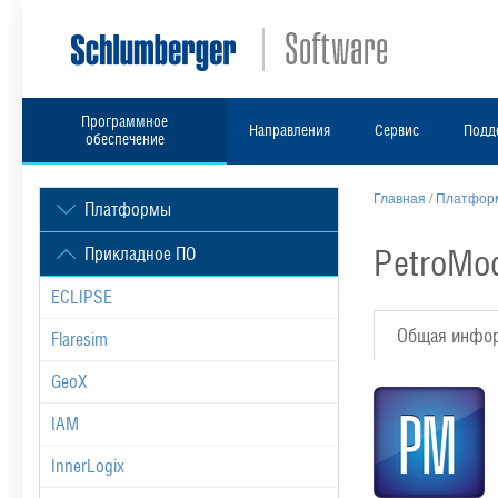
Программное
Направления
Сервис
Подд
обеспечение
Главная
/
Платформ
Платформы
PetroMo
Прикладное ПО
ECLIPSE
Общая инфо
Flaresim
GeoX
IAM
InnerLogix