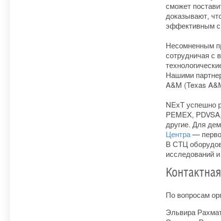
сможет постави
доказывают, чт
эффективным сп
Несомненным пр
сотрудничая с 
технологически
Нашими партне
A&M (Texas A&M 
NExT успешно р
PEMEX, PDVSA, 
другие. Для де
Центра
— первог
В СТЦ оборудов
исследований и
Контактна
По вопросам ор
Эльвира Рахмату