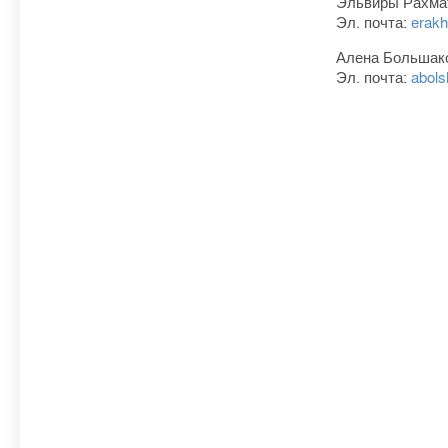
Эльвиры Рахма
Эл. почта:
erakh
Алена Большаков
Эл. почта:
abol