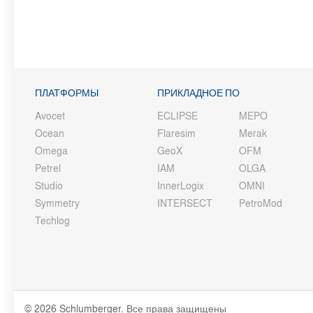
ПЛАТФОРМЫ
ПРИКЛАДНОЕ ПО
Avocet
ECLIPSE
MEPO
Ocean
Flaresim
Merak
Omega
GeoX
OFM
Petrel
IAM
OLGA
Studio
InnerLogix
OMNI
Symmetry
INTERSECT
PetroMod
Techlog
© 2026 Schlumberger. Все права защищены