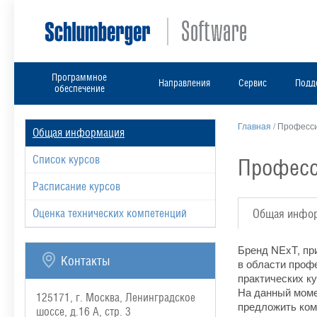
Программное
Направления
Сервис
Подд
обеспечение
Главная
/
Професси
Общая информация
Список курсов
Професс
Расписание курсов
Оценка технических компетенций
Общая инфо
Бренд NExT, пр
Контакты
в области проф
практических к
На данный моме
125171, г. Москва, Ленинградское
предложить ком
шоссе, д.16 А, стр. 3