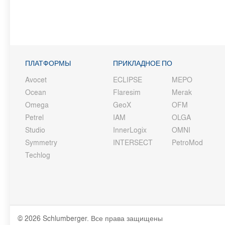
ПЛАТФОРМЫ
ПРИКЛАДНОЕ ПО
Avocet
ECLIPSE
MEPO
Ocean
Flaresim
Merak
Omega
GeoX
OFM
Petrel
IAM
OLGA
Studio
InnerLogix
OMNI
Symmetry
INTERSECT
PetroMod
Techlog
© 2026 Schlumberger. Все права защищены