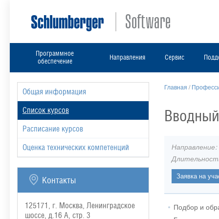
Программное
Направления
Сервис
Подд
обеспечение
Главная
/
Професси
Общая информация
Список курсов
Вводный
Расписание курсов
Направление:
Оценка технических компетенций
Длительност
Контакты
125171, г. Москва, Ленинградское
Подбор и обр
шоссе, д.16 А, стр. 3