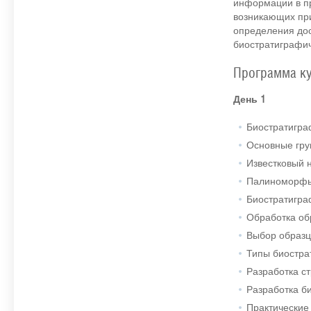
информации в пр
возникающих при
определения дос
биостратиграфич
Программа к
День 1
Биостратигра
Основные гру
Известковый 
Палиноморф
Биостратигра
Обработка об
Выбор образц
Типы биостра
Разработка с
Разработка б
Практические