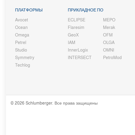
ПЛАТФОРМЫ
ПРИКЛАДНОЕ ПО
Avocet
ECLIPSE
MEPO
Ocean
Flaresim
Merak
Omega
GeoX
OFM
Petrel
IAM
OLGA
Studio
InnerLogix
OMNI
Symmetry
INTERSECT
PetroMod
Techlog
© 2026 Schlumberger. Все права защищены