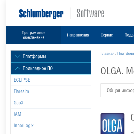
Программное
Направления
Сервис
Подд
обеспечение
Главная
/
Платформ
Платформы
OLGA. М
Прикладное ПО
ECLIPSE
Общая инфо
Flaresim
GeoX
IAM
InnerLogix
Н