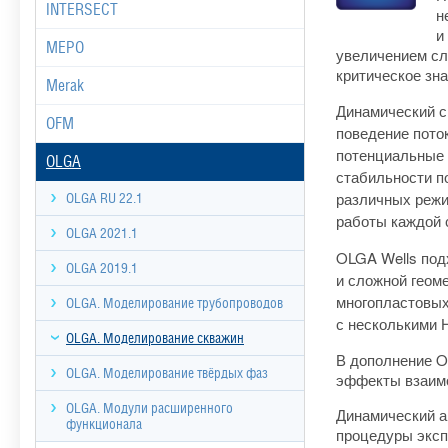
INTERSECT
н
и
MEPO
увеличением сл
критическое зна
Merak
Динамический с
OFM
поведение пото
потенциальные 
OLGA
стабильности п
различных режи
OLGA RU 22.1
работы каждой 
OLGA 2021.1
OLGA Wells под
OLGA 2019.1
и сложной геом
многопластовы
OLGA. Моделирование трубопроводов
с несколькими 
OLGA. Моделирование скважин
В дополнение O
OLGA. Моделирование твёрдых фаз
эффекты взаимо
OLGA. Модули расширенного
Динамический а
функционала
процедуры эксп