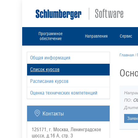
Программное
Направления
Сервис
обеспечение
Главная
/
Общая информация
Список курсов
Осно
Расписание курсов
Напра
Оценка технических компетенций
ПО:
O
Длите
Контакты
125171, г. Москва, Ленинградское
шоссе, д.16 А, стр. 3