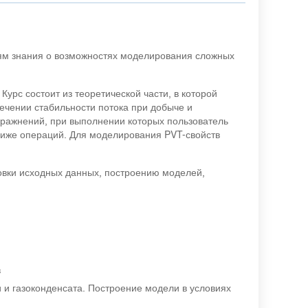
лям знания о возможностях моделирования сложных
урс состоит из теоретической части, в которой
ечении стабильности потока при добыче и
пражнений, при выполнении которых пользователь
иже операций. Для моделирования PVT-свойств
овки исходных данных, построению моделей,
в
 и газоконденсата. Построение модели в условиях