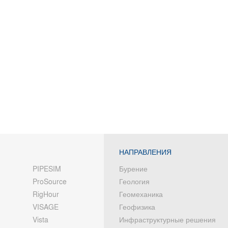
НАПРАВЛЕНИЯ
PIPESIM
Бурение
ProSource
Геология
RigHour
Геомеханика
VISAGE
Геофизика
Vista
Инфраструктурные решения