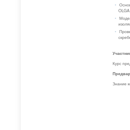
Основ
OLGA 
Модел
изоля
Прове
скреб
Участни
Курс пре
Предва
Знание к