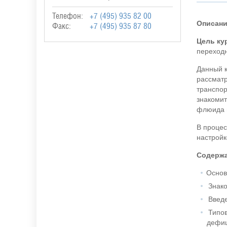
Телефон:
+7 (495) 935 82 00
Описан
Факс:
+7 (495) 935 87 80
Цель ку
переходн
Данный к
рассматр
транспор
знакомит
флюида и
В процес
настройк
Содерж
Основ
Знако
Введе
Типов
дефиц