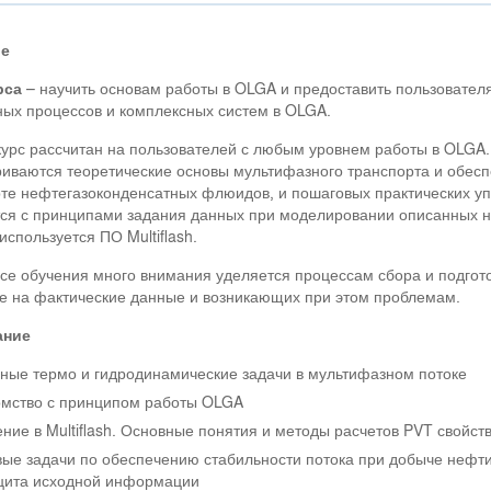
ие
рса
– научить основам работы в OLGA и предоставить пользовате
ых процессов и комплексных систем в OLGA.
урс рассчитан на пользователей с любым уровнем работы в OLGA. К
иваются теоретические основы мультифазного транспорта и обесп
те нефтегазоконденсатных флюидов, и пошаговых практических у
ся с принципами задания данных при моделировании описанных н
спользуется ПО Multiflash.
се обучения много внимания уделяется процессам сбора и подгот
е на фактические данные и возникающих при этом проблемам.
ание
ные термо и гидродинамические задачи в мультифазном потоке
мство с принципом работы OLGA
ние в Multiflash. Основные понятия и методы расчетов PVT свойст
ые задачи по обеспечению стабильности потока при добыче нефти
ита исходной информации