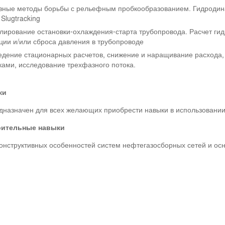
ные методы борьбы с рельефным пробкообразованием. Гидродина
Slugtracking
ирование остановки-охлаждения-старта трубопровода. Расчет гид
ции и/или сброса давления в трубопроводе
дение стационарных расчетов, снижение и наращивание расхода,
ками, исследование трехфазного потока.
ки
дназначен для всех желающих приобрести навыки в использовани
рительные навыки
онструктивных особенностей систем нефтегазосборных сетей и осн