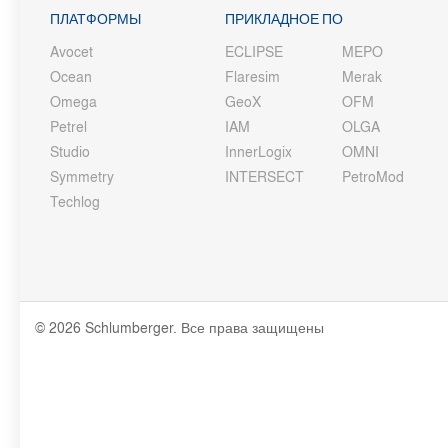
ПЛАТФОРМЫ
ПРИКЛАДНОЕ ПО
Avocet
ECLIPSE
MEPO
Ocean
Flaresim
Merak
Omega
GeoX
OFM
Petrel
IAM
OLGA
Studio
InnerLogix
OMNI
Symmetry
INTERSECT
PetroMod
Techlog
© 2026 Schlumberger. Все права защищены