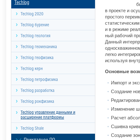
Techlog
б
в проекте и осу
Techlog 2020
простого переи
статистическим
Techlog бурение
и в режиме реал
ный рабочий пр
Techlog геология
Данный интерпр
Techlog геомеханика
одно­скважинном
легко интегриро
Techlog геофизика
используя внут
Techlog керн
Основные воз
Techlog петрофизика
Импорт и эк
Techlog разработка
Создание но
Редактирова
Techlog рокфизика
Изменение ш
Techlog управление данными и
Расчет абсо
расширение платформы
Сшивка крив
Techlog Shale
Создание зон
Прикладное ПО