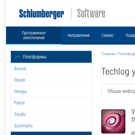
Программное
Направления
Сервис
Подд
обеспечение
Главная
/
Платформ
Платформы
Techlog
Avocet
Ocean
Общая инфо
Omega
Petrel
У
Studio
п
Symmetry
И