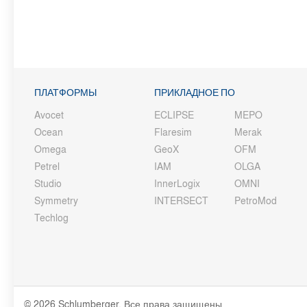
ПЛАТФОРМЫ
ПРИКЛАДНОЕ ПО
Avocet
ECLIPSE
MEPO
Ocean
Flaresim
Merak
Omega
GeoX
OFM
Petrel
IAM
OLGA
Studio
InnerLogix
OMNI
Symmetry
INTERSECT
PetroMod
Techlog
© 2026 Schlumberger. Все права защищены