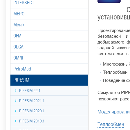
INTERSECT
О
MEPO
установивш
Merak
Проектировани
безопасной и
OFM
добываемого ф
OLGA
задачей инжен
систем лежит в 
OMNI
Многофазный
PetroMod
Теплообмен
Поведение 
PIPESIM
PIPESIM 22.1
Симулятор PIPE
позволяют расс
PIPESIM 2021.1
Моделирование
PIPESIM 2020.1
PIPESIM 2019.1
Теплообмен