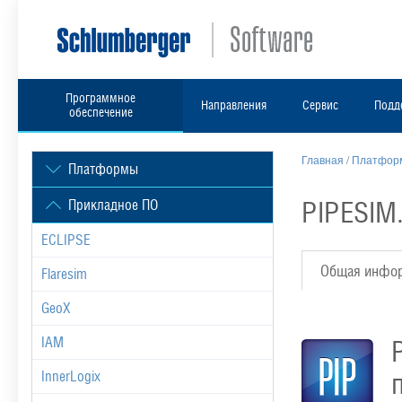
Программное
Направления
Сервис
Подд
обеспечение
Главная
/
Платформ
Платформы
PIPESIM
Прикладное ПО
ECLIPSE
Общая инфо
Flaresim
GeoX
IAM
InnerLogix