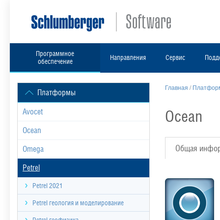
Программное
Направления
Сервис
Подд
обеспечение
Главная
/
Платформ
Платформы
Ocean
Avocet
Ocean
Общая инфо
Omega
Petrel
Petrel 2021
Petrel геология и моделирование