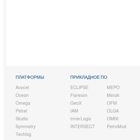
ПЛАТФОРМЫ
ПРИКЛАДНОЕ ПО
Avocet
ECLIPSE
MEPO
Ocean
Flaresim
Merak
Omega
GeoX
OFM
Petrel
IAM
OLGA
Studio
InnerLogix
OMNI
Symmetry
INTERSECT
PetroMod
Techlog