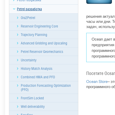
Petrel геофизика
Petrel разработка
решения актуал
Ora2Petrel
часы или дни. 
задач, использу
Reservoir Engineering Core
Trajectory Planning
Ocean дает 
Advanced Gridding and Upscaling
предприятия 
программног
Petrel Reservoir Geomechanics
программног
Uncertainty
History Match Analysis
Посетите Ocean
Combined HMA and PFO
Ocean Store
– э
Production Forecasting Optimization
программного о
(PFO)
FrontSim Locked
Well deliverability