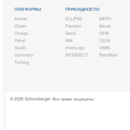
ПЛАТФОРМЫ
ПРИКЛАДНОЕ ПО
Avocet
ECLIPSE
MEPO
Ocean
Flaresim
Merak
Omega
GeoX
OFM
Petrel
IAM
OLGA
Studio
InnerLogix
OMNI
Symmetry
INTERSECT
PetroMod
Techlog
© 2026 Schlumberger. Все права защищены