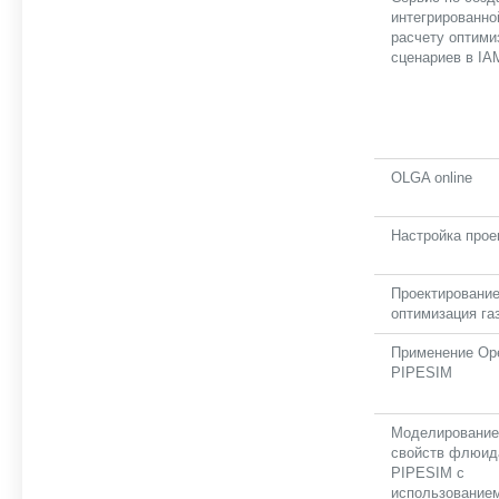
интегрированно
расчету оптими
сценариев в IA
OLGA online
Настройка прое
Проектирование
оптимизация га
Применение Ope
PIPESIM
Моделировани
свойств флюид
PIPESIM с
использованием