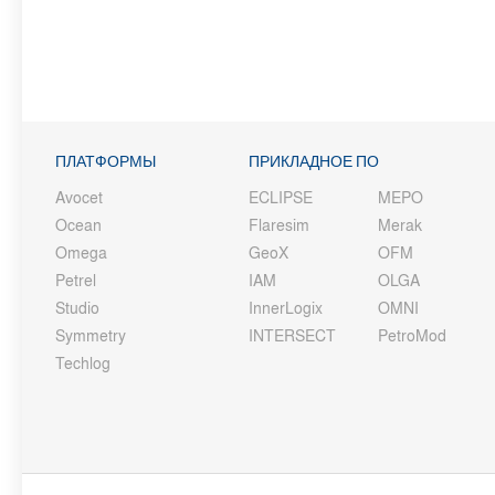
ПЛАТФОРМЫ
ПРИКЛАДНОЕ ПО
Avocet
ECLIPSE
MEPO
Ocean
Flaresim
Merak
Omega
GeoX
OFM
Petrel
IAM
OLGA
Studio
InnerLogix
OMNI
Symmetry
INTERSECT
PetroMod
Techlog