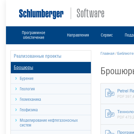
Программное
Направления
Сервис
Подд
обеспечение
Главная
/
Библиоте
Реализованные проекты
Брошюры
Брошюры
Бурение
Геология
Petrel 
PDF 397,4
Геомеханика
Геофизика
Техноло
PDF 473,2
Моделирование нефтегазоносных
систем
Програм