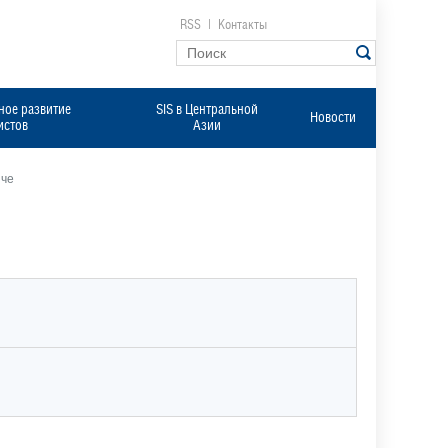
RSS
|
Контакты
ое развитие
SIS в Центральной
Новости
истов
Азии
ыче