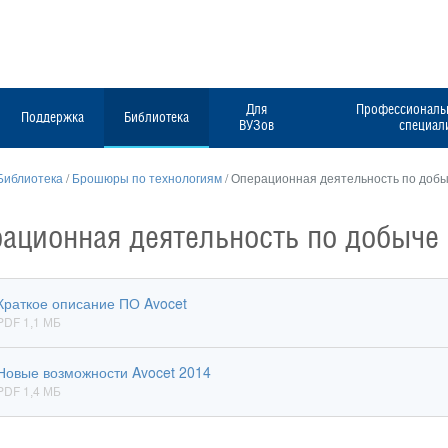
Для
Профессиональн
Поддержка
Библиотека
ВУЗов
специал
Библиотека
/
Брошюры по технологиям
/
Операционная деятельность по доб
ационная деятельность по добыче
Краткое описание ПО Avocet
PDF 1,1 МБ
Новые возможности Avocet 2014
PDF 1,4 МБ