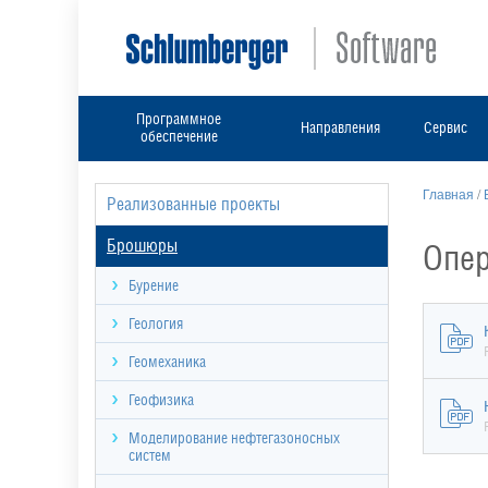
Программное
Направления
Сервис
обеспечение
Главная
/
Реализованные проекты
Брошюры
Опер
Бурение
Геология
Геомеханика
Геофизика
Моделирование нефтегазоносных
систем