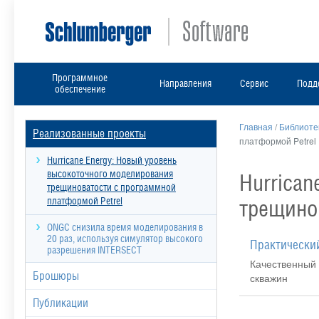
Программное
Направления
Сервис
Подд
обеспечение
Главная
/
Библиоте
Реализованные проекты
платформой Petrel
Hurricane Energy: Новый уровень
высокоточного моделирования
Hurrican
трещиноватости с программной
трещино
платформой Petrel
ONGC снизила время моделирования в
20 раз, используя симулятор высокого
разрешения INTERSECT
Качественный 
Брошюры
скважин
Публикации