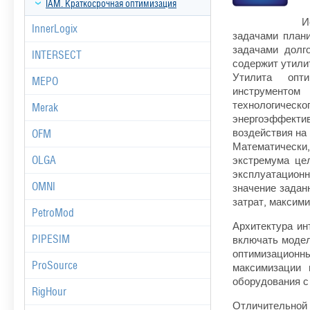
IAM. Краткосрочная оптимизация
И
InnerLogix
задачами план
задачами долг
INTERSECT
содержит утили
Утилита опт
MEPO
инструментом
технологическ
Merak
энергоэффект
воздействия на 
OFM
Математически
экстремума це
OLGA
эксплуатацион
OMNI
значение задан
затрат, максим
PetroMod
Архитектура ин
включать модел
PIPESIM
оптимизационн
ProSource
максимизации 
оборудования с
RigHour
Отличительно