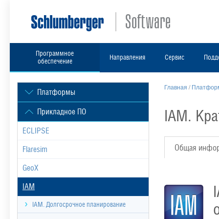
Программное
Направления
Сервис
Подд
обеспечение
Главная
/
Платформ
Платформы
IAM. Кр
Прикладное ПО
ECLIPSE
Общая инфо
Flaresim
GeoX
IAM
IAM. Долгосрочное планирование