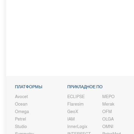
ПЛАТФОРМЫ
ПРИКЛАДНОЕ ПО
Avocet
ECLIPSE
MEPO
Ocean
Flaresim
Merak
Omega
GeoX
OFM
Petrel
IAM
OLGA
Studio
InnerLogix
OMNI
Symmetry
INTERSECT
PetroMod