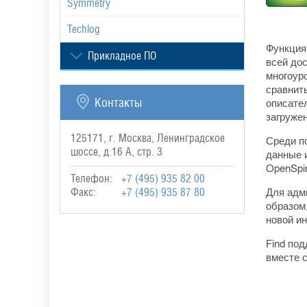
Symmetry
Techlog
Функция 
Прикладное ПО
всей до
многоур
сравнит
Контакты
описате
загруже
125171, г. Москва, Ленинградское
Среди п
шоссе, д.16 А, стр. 3
данные 
OpenSpi
Телефон:
+7 (495) 935 82 00
Для адм
Факс:
+7 (495) 935 87 80
образом
новой и
Find по
вместе 