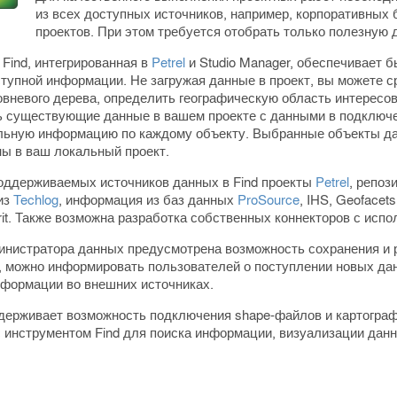
из всех доступных источников, например, корпоративных
проектов. При этом требуется отобрать только полезну
Find, интегрированная в
Petrel
и Studio Manager, обеспечивает 
ступной информации. Не загружая данные в проект, вы можете с
овневого дерева, определить географическую область интересо
ь существующие данные в вашем проекте с данными в подключ
льную информацию по каждому объекту. Выбранные объекты да
ны в ваш локальный проект.
оддерживаемых источников данных в Find проекты
Petrel
, репоз
из
Techlog
, информация из баз данных
ProSource
, IHS, Geoface
rit. Также возможна разработка собственных коннекторов с ис
инистратора данных предусмотрена возможность сохранения и 
, можно информировать пользователей о поступлении новых дан
нформации во внешних источниках.
ддерживает возможность подключения
shape-файлов
и картограф
с инструментом Find для поиска информации, визуализации данн