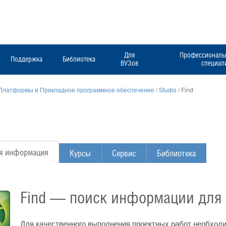
Для
Профессиональн
Поддержка
Библиотека
ВУЗов
специал
Платформы и Прикладное программное обеспечение
/
Studio
/
Find
я информация
Курсы
Сервис
Библиотека
Find — поиск информации для 
Для качественного выполнения проектных работ необхо