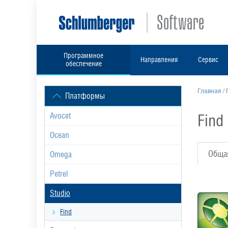
Программное
Направления
Сервис
обеспечение
Главная
/
Платформы
Find
Avocet
Ocean
Обща
Omega
Petrel
Studio
Find