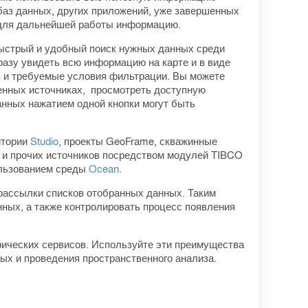
 баз данных, других приложений, уже завершенных
ю для дальнейшей работы информацию.
быстрый и удобный поиск нужных данных среди
разу увидеть всю информацию на карте и в виде
в и требуемые условия фильтрации. Вы можете
енных источниках, просмотреть доступную
нных нажатием одной кнопки могут быть
итории
Studio
, проекты GeoFrame, скважинные
ts и прочих источников посредством модулей TIBCO
пользованием среды
Ocean
.
рассылки списков отобранных данных. Таким
ных, а также контролировать процесс появления
ических сервисов. Используйте эти преимущества
ых и проведения пространственного анализа.