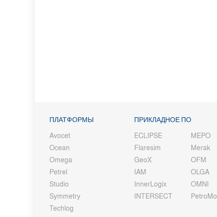
ПЛАТФОРМЫ
ПРИКЛАДНОЕ ПО
Avocet
ECLIPSE
MEPO
Ocean
Flaresim
Merak
Omega
GeoX
OFM
Petrel
IAM
OLGA
Studio
InnerLogix
OMNI
Symmetry
INTERSECT
PetroM
Techlog