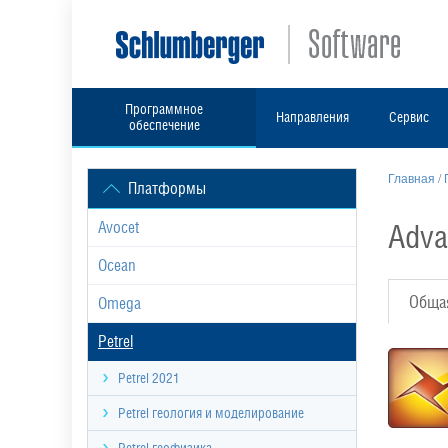
Программное
Направления
Сервис
обеспечение
Главная
/
Платформы
Adva
Avocet
Ocean
Обща
Omega
Petrel
Petrel 2021
Petrel геология и моделирование