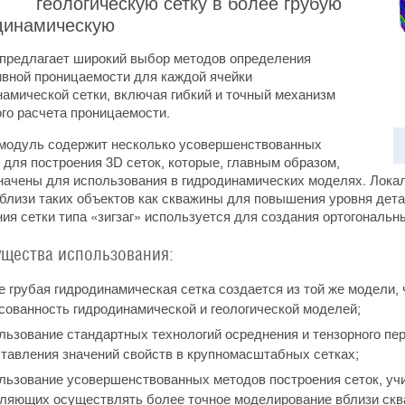
геологическую сетку в более грубую
динамическую
предлагает широкий выбор методов определения
вной проницаемости для каждой ячейки
намической сетки, включая гибкий и точный механизм
ого расчета проницаемости.
модуль содержит несколько усовершенствованных
 для построения 3D сеток, которые, главным образом,
начены для использования в гидродинамических моделях. Лока
вблизи таких объектов как скважины для повышения уровня дет
ия сетки типа «зигзаг» используется для создания ортогональ
щества использования:
 грубая гидродинамическая сетка создается из той же модели, 
сованность гидродинамической и геологической моделей;
ьзование стандартных технологий осреднения и тензорного пе
тавления значений свойств в крупномасштабных сетках;
ьзование усовершенствованных методов построения сеток, уч
ляющих осуществлять более точное моделирование вблизи скв