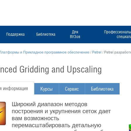
Для
Профессиональн
Поддержка
Библиотека
ВУЗов
специал
Платформы и Прикладное программное обеспечение
/
Petrel
/
Petrel разработ
nced Gridding and Upscaling
я информация
Курсы
Сервис
Библиотека
Широкий диапазон методов
построения и укрупнения сеток дает
вам возможность
перемасштабировать детальную