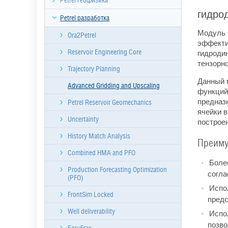
Petrel геофизика
гидро
Petrel разработка
Модуль 
Ora2Petrel
эффекти
гидроди
Reservoir Engineering Core
тензорн
Trajectory Planning
Данный 
Advanced Gridding and Upscaling
функций
предназ
Petrel Reservoir Geomechanics
ячейки 
Uncertainty
построен
History Match Analysis
Преиму
Combined HMA and PFO
Более
Production Forecasting Optimization
согла
(PFO)
Испол
FrontSim Locked
предс
Well deliverability
Испол
позво