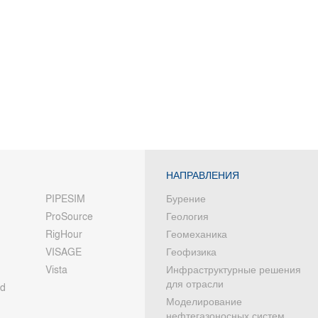
НАПРАВЛЕНИЯ
PIPESIM
Бурение
ProSource
Геология
RigHour
Геомеханика
VISAGE
Геофизика
Vista
Инфраструктурные решения
для отрасли
od
Моделирование
нефтегазоносных систем