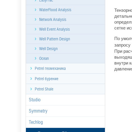
EasyFrac
Тензорн
WaterFlood Analysis
детальн
Network Analysis
определ
сетке и
Well Event Analysis
По умол
Well Pattern Design
запросу
Well Design
При рас
выходящ
Ocean
внутри к
давлени
Petrel геомеханика
Petrel бурение
Petrel Shale
Studio
Symmetry
Techlog