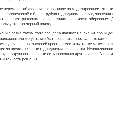
ое перемасштабирование, основанное на моделировании тока жи
ой геологической в более грубую гидродинамическую, значения 
яться геометрическими направлениями перемасштабирования. Д
спользуется тензорный подход.
чанию результатом этого процесса являются значения проницаем
 пользователя могут также быть рассчитаны остальные компоне
чете укрупненных значений проницаемости вы также можете опр
ие за пределы ячейки гидродинамической сетки. Использование
аждой укрупненной ячейки есть несколько других ячеек. В тако
я и точность решения.