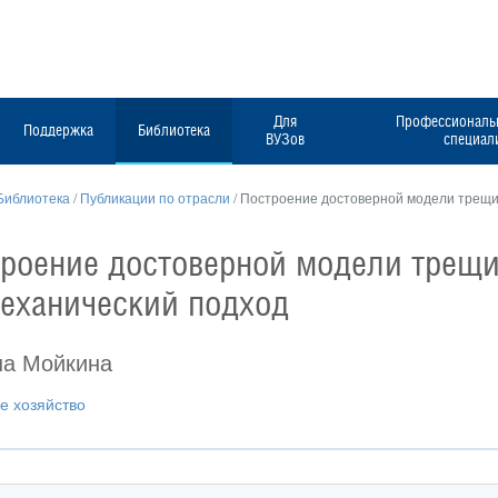
Для
Профессиональн
Поддержка
Библиотека
ВУЗов
специал
Библиотека
/
Публикации по отрасли
/
Построение достоверной модели трещин
роение достоверной модели трещин
еханический подход
на Мойкина
е хозяйство