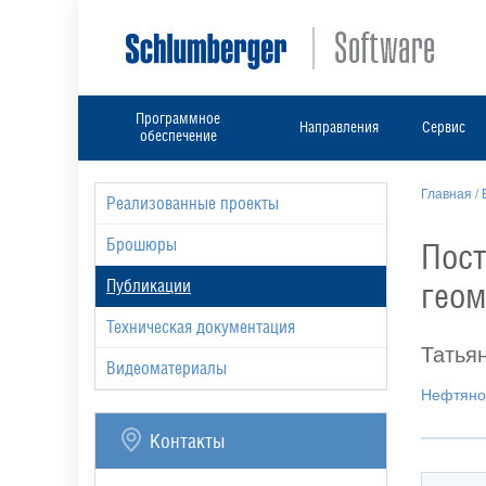
Программное
Направления
Сервис
обеспечение
Главная
/
Реализованные проекты
Брошюры
Пост
геом
Публикации
Техническая документация
Татья
Видеоматериалы
Нефтяно
Контакты