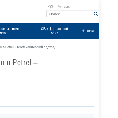
RSS
|
Контакты
ое развитие
SIS в Центральной
Новости
истов
Азии
 в Petrel – геомеханический подход
 в Petrel –