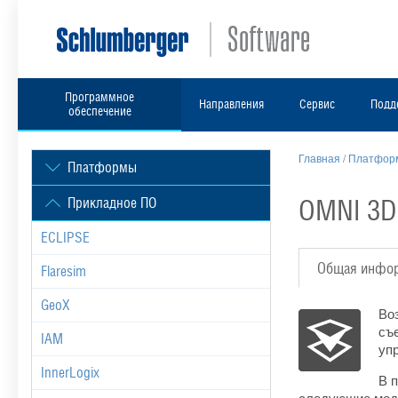
Программное
Направления
Сервис
Подд
обеспечение
Главная
/
Платформ
Платформы
OMNI 3D
Прикладное ПО
ECLIPSE
Общая инфо
Flaresim
GeoX
Во
съ
IAM
уп
InnerLogix
В 