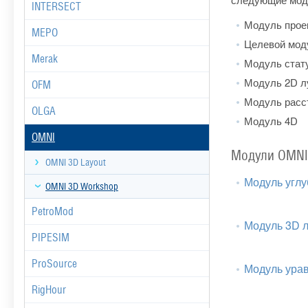
следующие моду
INTERSECT
Модуль прое
MEPO
Целевой мод
Merak
Модуль стат
Модуль 2D л
OFM
Модуль расс
OLGA
Модуль 4D
OMNI
Модули OMNI
OMNI 3D Layout
Модуль углу
OMNI 3D Workshop
PetroMod
Модуль 3D 
PIPESIM
ProSource
Модуль урав
RigHour