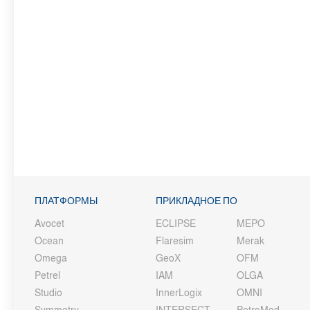
ПЛАТФОРМЫ
ПРИКЛАДНОЕ ПО
Avocet
ECLIPSE
MEPO
Ocean
Flaresim
Merak
Omega
GeoX
OFM
Petrel
IAM
OLGA
Studio
InnerLogix
OMNI
Symmetry
INTERSECT
PetroMod